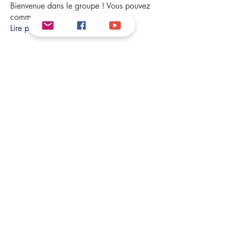
Bienvenue dans le groupe ! Vous pouvez
communiquer avec d'au
...
Lire plus
FAQ
Politique de confidentialité
Nous contacter
Déclaration d'
accessibilité
2025 © LibrAccess.
Suivez-nous pour plus d'inspirations