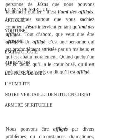
personne de 
Jésus
 que nous pouvons 
LE MONDE SPIRITUEL
facilement oublier : il est 
l’ami des affligés
. 
Je voudrais surtout que vous sachiez 
ARTICLES
comment 
Jésus
 intervient en tant qu’
ami des 
YOUTUBE
affligés
. Tout d’abord, que veut dire être 
TRIBUNE
affligé
 ? Un 
affligé
, c’est une personne qui 
est profondément attristée par un malheur, et 
ESCHATOLOGIE
qui est abattu moralement. Quand quelqu’un 
ADORATION
est en deuil, qu’il a le cœur brisé, qu’il est 
anéanti et désespéré, on dit qu’il est 
affligé
.
LES NOMS DE DIEU
L'HUMILITE
NOTRE VERITABLE IDENTITE EN CHRIST
ARMURE SPIRITUELLE
Nous pouvons être 
affligés
 par divers 
problèmes ou circonstances dramatiques, 