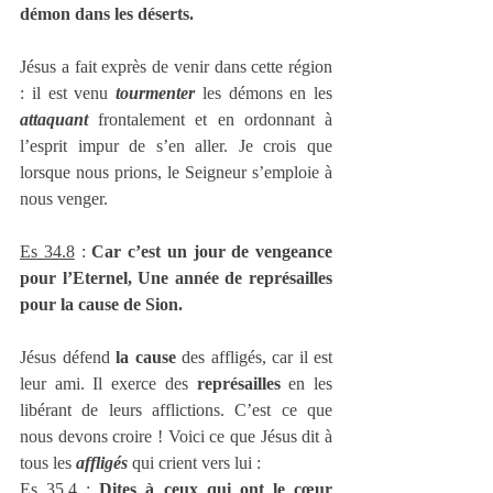
démon dans les déserts.
Jésus a fait exprès de venir dans cette région 
: il est venu 
tourmenter
 les démons en les 
attaquant
 frontalement et en ordonnant à 
l’esprit impur de s’en aller. Je crois que 
lorsque nous prions, le Seigneur s’emploie à 
nous venger.
Es 34.8
 : 
Car c’est un jour de vengeance 
pour l’Eternel, Une année de représailles 
pour la cause de Sion.
Jésus défend 
la cause
 des affligés, car il est 
leur ami. Il exerce des 
représailles
 en les 
libérant de leurs afflictions. C’est ce que 
nous devons croire ! Voici ce que Jésus dit à 
tous les 
affligés
 qui crient vers lui :
Es 35.4
 : 
Dites à ceux qui ont le cœur 