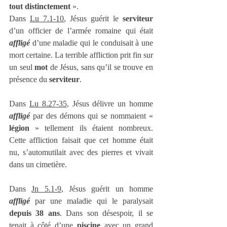
tout distinctement
 ».
Dans 
Lu 7.1-10
, Jésus guérit le 
serviteur
d’un officier de l’armée romaine qui était 
affligé
 d’une maladie qui le conduisait à une 
mort certaine. La terrible affliction prit fin sur 
un seul 
mot
 de Jésus, sans qu’il se trouve en 
présence du 
serviteur
.
Dans 
Lu 8.27-35
, Jésus délivre un homme 
affligé
 par des démons qui se nommaient « 
légion
 » tellement ils étaient nombreux. 
Cette affliction faisait que cet homme était 
nu, s’automutilait avec des pierres et vivait 
dans un cimetière. 
Dans 
Jn 5.1-9
, Jésus guérit un homme 
affligé
 par une maladie qui le paralysait 
depuis 38 ans
. Dans son désespoir, il se 
tenait à côté d’une 
piscine
 avec un grand 