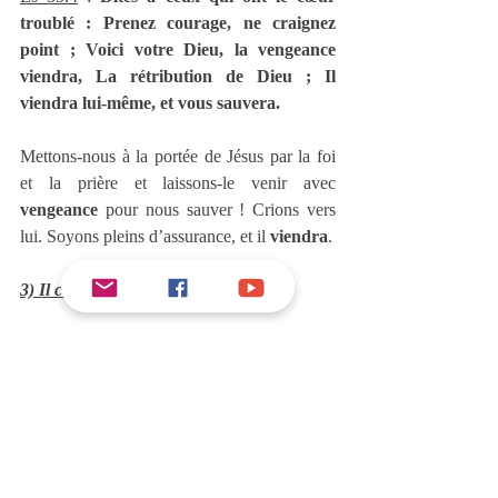
troublé : Prenez courage, ne craignez 
point ; Voici votre Dieu, la vengeance 
viendra, La rétribution de Dieu ; Il 
viendra lui-même, et vous sauvera.
Mettons-nous à la portée de Jésus par la foi 
et la prière et laissons-le venir avec 
vengeance
 pour nous sauver ! Crions vers 
lui. Soyons pleins d’assurance, et il 
viendra
.
3) Il console ceux qui souffrent
« 
Pour consoler tous les affligés
 »
Que veut dire « 
consoler
 » ? Un dictionnaire 
en ligne donne la définition suivante : « 
Soulager quelqu’un dans son affliction par 
des discours, par des soins, ou de quelque 
autre manière que ce soit.
 » S’il y a une 