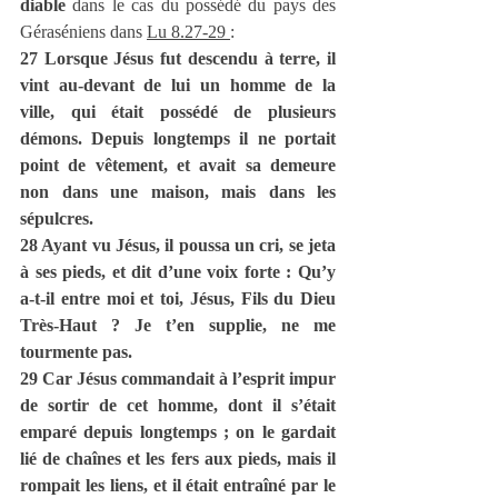
diable
 dans le cas du possédé du pays des 
Géraséniens dans 
Lu 8.27-29 
:
27 Lorsque Jésus fut descendu à terre, il 
vint au-devant de lui un homme de la 
ville, qui était possédé de plusieurs 
démons. Depuis longtemps il ne portait 
point de vêtement, et avait sa demeure 
non dans une maison, mais dans les 
sépulcres.
28 Ayant vu Jésus, il poussa un cri, se jeta 
à ses pieds, et dit d’une voix forte : Qu’y 
a-t-il entre moi et toi, Jésus, Fils du Dieu 
Très-Haut ? Je t’en supplie, ne me 
tourmente pas.
29 Car Jésus commandait à l’esprit impur 
de sortir de cet homme, dont il s’était 
emparé depuis longtemps ; on le gardait 
lié de chaînes et les fers aux pieds, mais il 
rompait les liens, et il était entraîné par le 