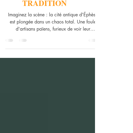
2000 ANS DE
TRADITION
Imaginez la scène : la cité antique d'Éphèse
est plongée dans un chaos total. Une foule
d'artisans païens, furieux de voir leur
commerce de statuettes de la déesse Diane
menacé par la prédication de Paul, déclenche
une émeute monumentale. On hurle, on
s'agite, l'économie locale vacille. Pourtant,
dans le texte original grec, ce rassemblement
désordonné, profane et violent est désigné par
un mot précis : une ekklésia.