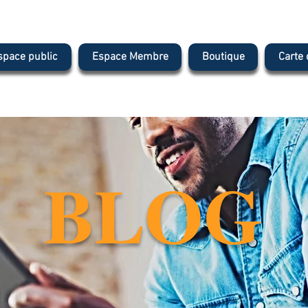
space public
Espace Membre
Boutique
Carte
BLOG