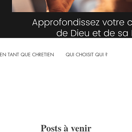
EN TANT QUE CHRETIEN
QUI CHOISIT QUI ?
NNE
LE MONDE SPIRITUEL
ARTICLES
YOUTUBE
ION
LES NOMS DE DIEU
L'HUMILITE
Posts à venir
N CHRIST
ARMURE SPIRITUELLE