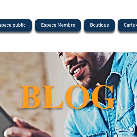
space public
Espace Membre
Boutique
Carte
BLOG