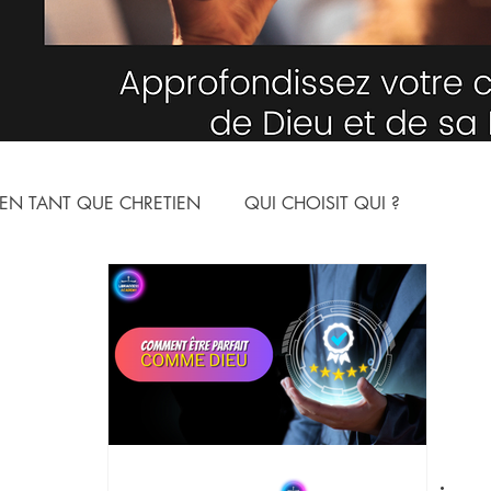
EN TANT QUE CHRETIEN
QUI CHOISIT QUI ?
NNE
LE MONDE SPIRITUEL
ARTICLES
YOUTUBE
ION
LES NOMS DE DIEU
L'HUMILITE
N CHRIST
ARMURE SPIRITUELLE