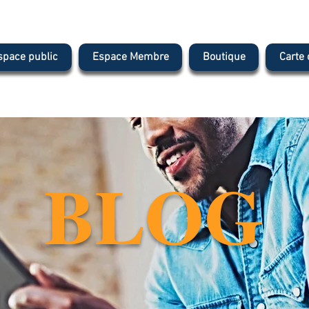
space public
Espace Membre
Boutique
Carte
BLOG