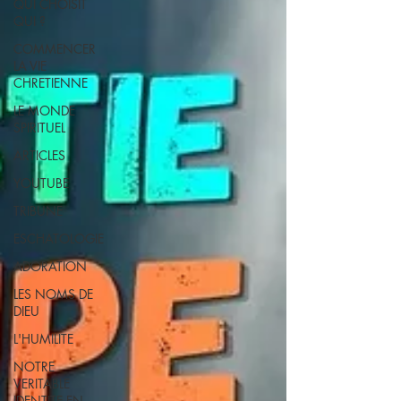
QUI CHOISIT
QUI ?
COMMENCER
LA VIE
CHRETIENNE
LE MONDE
SPIRITUEL
ARTICLES
YOUTUBE
TRIBUNE
ESCHATOLOGIE
ADORATION
LES NOMS DE
DIEU
L'HUMILITE
NOTRE
VERITABLE
IDENTITE EN