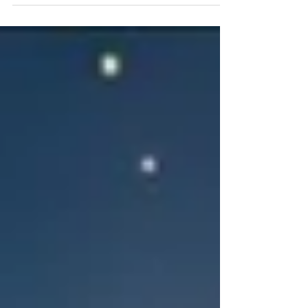
refuse la saine doctrine ainsi que la vérité. Ce
phénomène n’est pas bénin, car il traduit une
perte d’intérêt pour ce qui nourrit la réflexion
et encourage la recherche de profondeur
spirituelle. Au lieu de chercher à s’édifier par
des enseignements qui stimulent la pensée,
beaucoup privilégient désormais ce qui
procure des sensations agréables, adoptant
une attitude centrée sur le confort intérieu