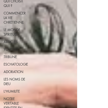
QUI CHOISIT
QUI ?
COMMENCER
LA VIE
CHRETIENNE
LE MONDE
SPIRITUEL
ARTICLES
YOUTUBE
TRIBUNE
ESCHATOLOGIE
ADORATION
LES NOMS DE
DIEU
L'HUMILITE
NOTRE
VERITABLE
IDENTITE EN