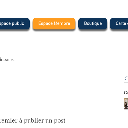
space public
Espace Membre
Boutique
Carte
dessous.
Gr
remier à publier un post