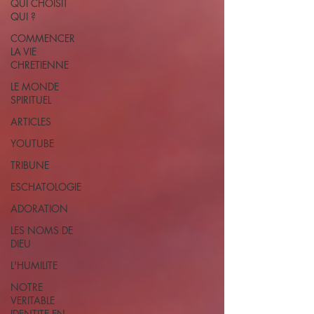
QUI CHOISIT
QUI ?
COMMENCER
LA VIE
CHRETIENNE
LE MONDE
SPIRITUEL
ARTICLES
YOUTUBE
TRIBUNE
ESCHATOLOGIE
ADORATION
LES NOMS DE
DIEU
L'HUMILITE
NOTRE
VERITABLE
IDENTITE EN