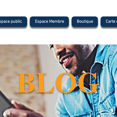
space public
Espace Membre
Boutique
Carte
BLOG