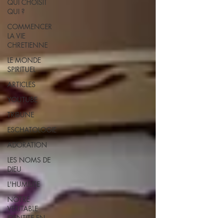
QUI CHOISIT
QUI ?
COMMENCER
LA VIE
CHRETIENNE
LE MONDE
SPIRITUEL
ARTICLES
YOUTUBE
TRIBUNE
ESCHATOLOGIE
ADORATION
LES NOMS DE
DIEU
L'HUMILITE
NOTRE
VERITABLE
IDENTITE EN