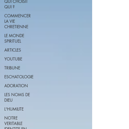
QUI CHOISIT
QUI ?
COMMENCER
LA VIE
CHRETIENNE
LE MONDE
SPIRITUEL
ARTICLES
YOUTUBE
TRIBUNE
ESCHATOLOGIE
ADORATION
LES NOMS DE
DIEU
L'HUMILITE
NOTRE
VERITABLE
IDENTITE EN