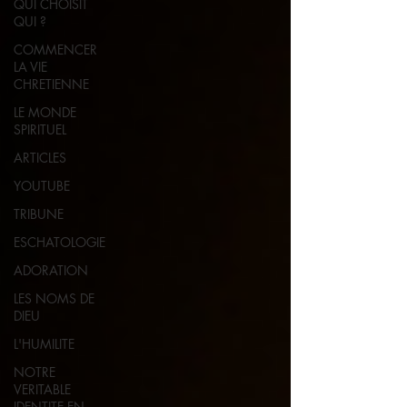
QUI CHOISIT
QUI ?
COMMENCER
LA VIE
CHRETIENNE
LE MONDE
SPIRITUEL
ARTICLES
YOUTUBE
TRIBUNE
ESCHATOLOGIE
ADORATION
LES NOMS DE
DIEU
L'HUMILITE
NOTRE
VERITABLE
IDENTITE EN