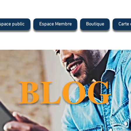
space public
Espace Membre
Boutique
Carte
BLOG