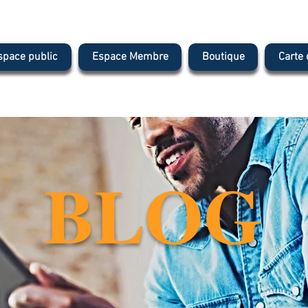
space public
Espace Membre
Boutique
Carte
BLOG