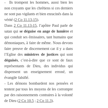
-  Ils trompent les hommes, aussi bien les 
non croyants que les chrétiens si ces derniers 
ne sont pas vigilants et bien enracinés dans la 
vérité (
2 Co 11.13-15
).
Dans 
2 Co 11.13-15
, l’apôtre Paul parle de 
satan qui 
se déguise en ange de lumière
 et 
qui conduit ses émissaires, tant humains que 
démoniaques, à faire de même. Nous devons 
faire preuve de discernement car il y a dans 
l’Eglise des 
ministres de justices 
qui sont 
déguisés
, c’est-à-dire que ce sont de faux 
représentants de Dieu, des individus qui 
dispensent un enseignement erroné, un 
évangile falsifié.
- Les démons bombardent nos pensées et 
tentent par tous les moyens de les corrompre 
par des raisonnements contraires à la volonté 
de Dieu (
2 Co 10.5
 ; 
2 Co 11.3
).