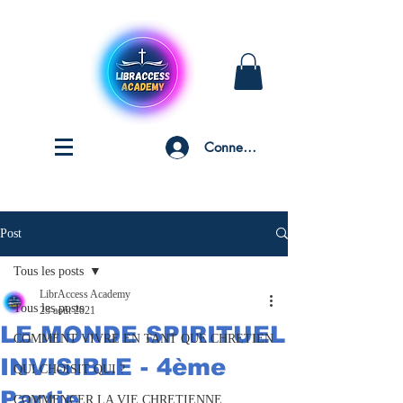
Connexion
Post
Tous les posts
LibrAccess Academy
Tous les posts
23 août 2021
LE MONDE SPIRITUEL
COMMENT VIVRE EN TANT QUE CHRETIEN
INVISIBLE - 4ème
QUI CHOISIT QUI ?
Partie
COMMENCER LA VIE CHRETIENNE