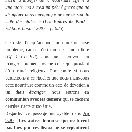
moral à manger de la nourriture offerte à 
une idole, mais c’est un péché grave que de 
s’engager dans quelque forme que ce soit de 
culte des idoles.
 » (
Les Epîtres de Paul
 – 
Editions Impact 2007 – p. 626
).
Cela signifie qu’aucune nourriture ne pose 
problème, car ce n’est que de la nourriture 
(
Cf. 1 Co 8.8
), donc nous pouvons en 
manger librement, même celle qui provient 
d’un rituel religieux. Par contre si nous 
participons à ce rituel et que nous mangeons 
cette nourriture comme un acte de dévotion à 
un dieu étranger
, nous entrons 
en 
communion avec les démons
 qui se cachent 
derrière l’acte d’idolâtrie.
Regardez ce passage incroyable dans 
Ap 
9.20
 : 
Les autres hommes qui ne furent 
pas tués par ces fléaux ne se repentirent 