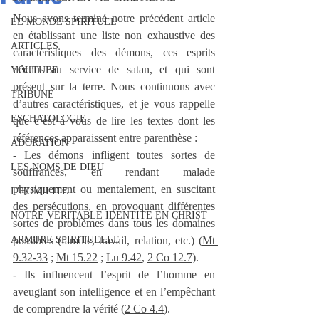
Nous avons terminé notre précédent article 
LE MONDE SPIRITUEL
en établissant une liste non exhaustive des 
ARTICLES
caractéristiques des démons, ces esprits 
déchus au service de satan, et qui sont 
YOUTUBE
présent sur la terre. Nous continuons avec 
TRIBUNE
d’autres caractéristiques, et je vous rappelle 
ESCHATOLOGIE
que c’est à vous de lire les textes dont les 
références apparaissent entre parenthèse :
ADORATION
- Les démons infligent toutes sortes de 
LES NOMS DE DIEU
souffrances, en rendant malade 
physiquement ou mentalement, en suscitant 
L'HUMILITE
des persécutions, en provoquant différentes 
NOTRE VERITABLE IDENTITE EN CHRIST
sortes de problèmes dans tous les domaines 
ARMURE SPIRITUELLE
possibles (famille, travail, relation, etc.) (
Mt 
9.32-33
 ; 
Mt 15.22
 ; 
Lu 9.42
, 
2 Co 12.7
).
- Ils influencent l’esprit de l’homme en 
aveuglant son intelligence et en l’empêchant 
de comprendre la vérité (
2 Co 4.4
).