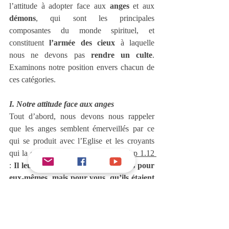
l’attitude à adopter face aux 
anges
 et aux 
démons
, qui sont les principales 
composantes du monde spirituel, et 
constituent 
l’armée des cieux
 à laquelle 
nous ne devons pas 
rendre un culte
. 
Examinons notre position envers chacun de 
ces catégories.
I. Notre attitude face aux anges
Tout d’abord, nous devons nous rappeler 
que les anges semblent émerveillés par ce 
qui se produit avec l’Eglise et les croyants 
qui la composent. Nous lisons dans 
1 p 1.12 
: 
Il leur fut révélé que ce n’était pas pour 
eux-mêmes, mais pour vous, qu’ils étaient 
les dispensateurs de ces choses, que vous 
ont annoncées maintenant ceux qui vous 
ont prêché l’Evangile par le Saint-Esprit 
envoyé du ciel, et dans lesquelles les anges 