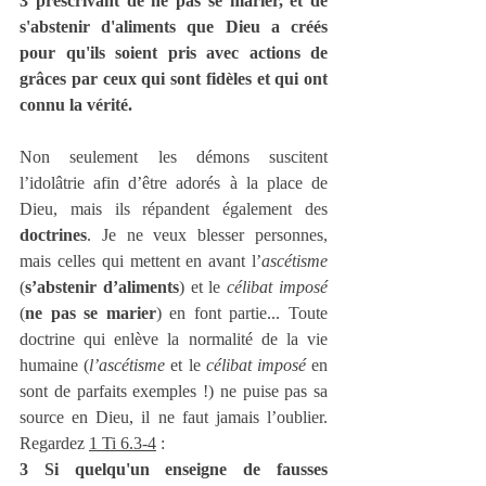
3 prescrivant de ne pas se marier, et de 
s'abstenir d'aliments que Dieu a créés 
pour qu'ils soient pris avec actions de 
grâces par ceux qui sont fidèles et qui ont 
connu la vérité.
Non seulement les démons suscitent 
l’idolâtrie afin d’être adorés à la place de 
Dieu, mais ils répandent également des 
doctrines
. Je ne veux blesser personnes, 
mais celles qui mettent en avant l’
ascétisme
(
s’abstenir d’aliments
) et le 
célibat imposé
(
ne pas se marier
) en font partie... Toute 
doctrine qui enlève la normalité de la vie 
humaine (
l’ascétisme
 et le 
célibat imposé
 en 
sont de parfaits exemples !) ne puise pas sa 
source en Dieu, il ne faut jamais l’oublier. 
Regardez 
1 Ti 6.3-4
 :
3 Si quelqu'un enseigne de fausses 