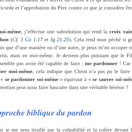
icorde et l’approbation du Père contre ce que je considère être
moi-même
, j’effectue une substitution qui rend la 
croix
vai
 bon
 (
Cf. 
1 Co 1.17
 et 
Jg 21.25
). Cela rend mon péché si gr
mais que d’une manière ou d’une autre, je peux m’en occuper 
rist, mais en moi-même. Je deviens plus puissant que le Fils
 semble pas avoir été capable de faire : 
me pardonner
 ! Car 
ner moi-même
, cela indique que Christ n’a pas pu le faire 
 « 
se pardonner soi-même
 » équivaut à « 
se sauver soi-mê
ntion peut nous faire basculer dans une véritable hérésie ?
approche biblique du pardon
si je me sens tiraillé par la culpabilité et la colère devant 