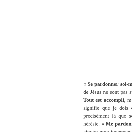
« 
Se pardonner soi-
Tout est accompli
, m
signifie que je dois
précisément là que s
hérésie. « 
Me pardon
ajouter mon jugement e