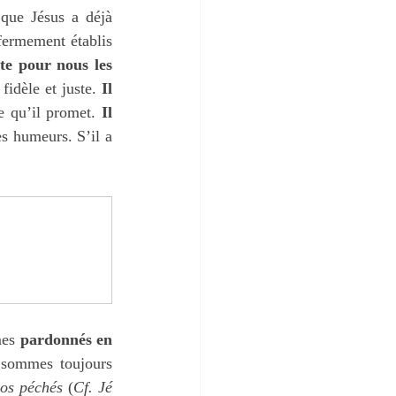
que Jésus a déjà 
fermement établis 
te pour nous les 
idèle et juste. 
Il 
e qu’il promet. 
Il 
es humeurs. S’il a 
es 
pardonnés en 
sommes toujours 
nos péchés
 (
Cf. Jé 