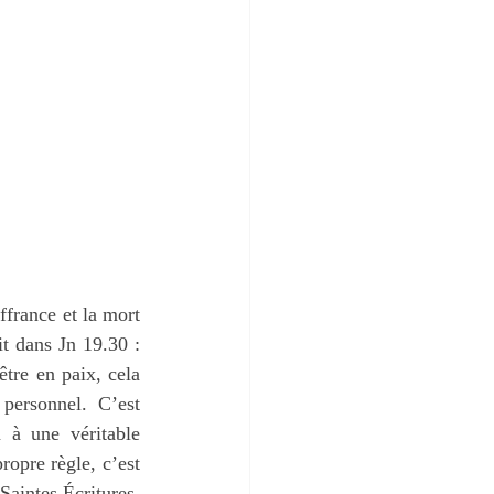
france et la mort 
de Jésus ne sont pas suffisants pour amener mon cœur à un état de paix. Jésus a dit dans Jn 19.30 : 
être en paix, cela 
personnel. C’est 
 à une véritable 
opre règle, c’est 
aintes Écritures, 