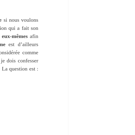
e
 si nous voulons 
on qui a fait son 
 eux-mêmes
 afin 
me
 est d’ailleurs 
considérée comme 
 je dois confesser 
mon péché à Dieu et recevoir son pardon, puis il me faut me pardonner moi-même. La question est : 