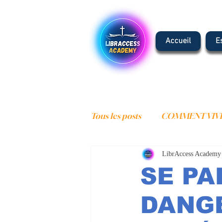
Accueil
E
Tous les posts
COMMENT VIVR
LibrAccess Academy
COMMENCER LA VIE CHRET
SE PA
ESCHATOLOGIE
ADORA
DANGE