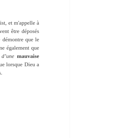
st, et m'appelle à 
vent être déposés 
e démontre que le 
gne également que 
 d’une
mauvaise 
ue lorsque Dieu a 
s.