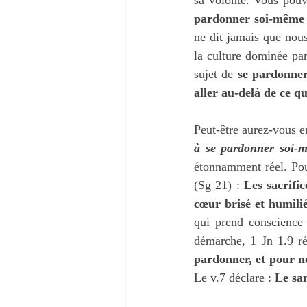
pardonner soi-même
ne dit jamais que nou
la culture dominée par
sujet de 
se pardonne
aller au-delà de ce qu
Peut-être aurez-vous e
à se pardonner soi-mê
étonnamment réel. Pour
(Sg 21) : 
Les sacrific
cœur brisé et humilié
qui prend conscience 
démarche, 1 Jn 1.9 r
pardonner, et pour no
Le v.7 déclare : 
Le san