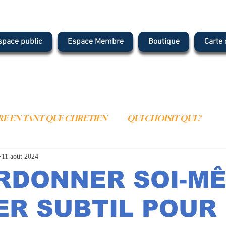
space public
Espace Membre
Boutique
Carte
E EN TANT QUE CHRETIEN
QUI CHOISIT QUI ?
11 août 2024
IENNE
LE MONDE SPIRITUEL
ARTICLES
YOU
RDONNER SOI-MÊ
TION
LES NOMS DE DIEU
L'HUMILITE
R SUBTIL POUR