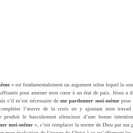
même
 » est fondamentalement un argument selon lequel la souf
ais s’il m’est nécessaire de 
me pardonner moi-même
 pour 
 compléter l’œuvre de la croix en y ajoutant mon travail 
e produit le basculement silencieux d’une bonne intention
ner moi-même
 », c’est remplacer la norme de Dieu par ma pr
t mon évaluation de l’œuvre du Christ à ce qu’affirment les S