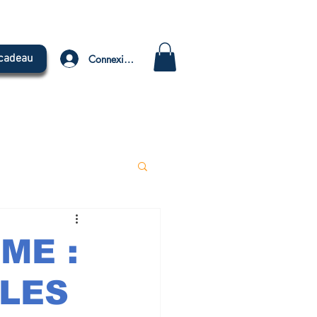
 cadeau
Connexion
TUBE
TRIBUNE
ME :
 LES