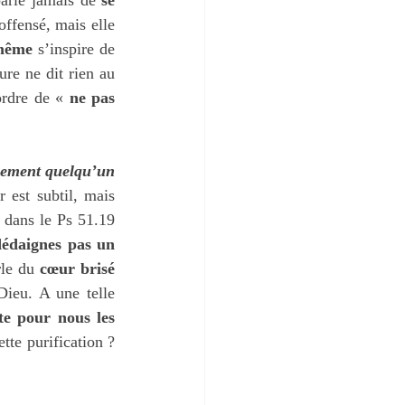
ffensé, mais elle 
-même
 s’inspire de 
re ne dit rien au 
ordre de « 
ne pas 
lement quelqu’un 
 est subtil, mais 
 dans le Ps 51.19 
dédaignes pas un 
rle du 
cœur brisé 
ieu. A une telle 
te pour nous les 
te purification ? 