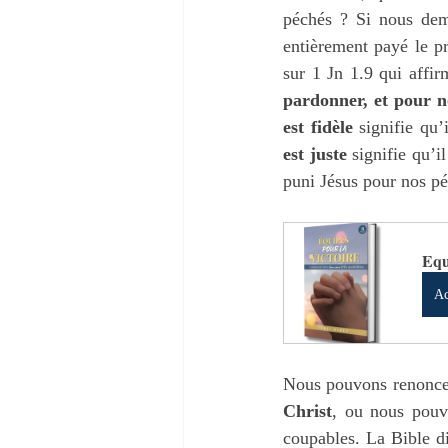
péchés ? Si nous dema
entièrement payé le pr
sur 1 Jn 1.9 qui affir
pardonner, et pour no
est
fidèle
 signifie qu’
est
juste
 signifie qu’i
puni Jésus pour nos pé
Equ
Ac
Nous pouvons renoncer
Christ
, ou nous pouv
coupables. La Bible d