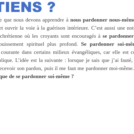
IENS ?
 EN CHRIST
ARMURE SPIRITUELLE
e que nous devons apprendre à 
nous
pardonner nous-mêm
t ouvrir la voie à la guérison intérieure. C’est aussi une noti
 chrétienne où les croyants sont encouragés à 
se
pardonner
uissement spirituel plus profond. 
Se pardonner soi-mê
courante dans certains milieux évangéliques, car elle est 
blique. L’idée est la suivante : lorsque je sais que j’ai fauté,
ique de se pardonner soi-même ?