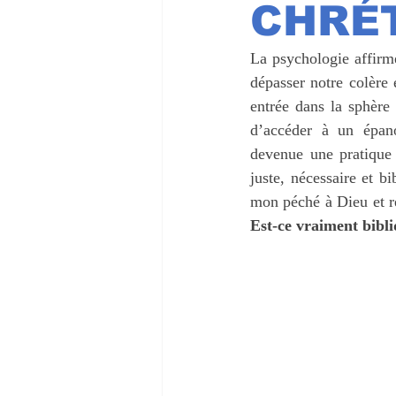
CHRÉT
NOTRE VERITABLE IDENTITE
La psychologie affirm
dépasser notre colère e
entrée dans la sphère
d’accéder à un épano
devenue une pratique 
juste, nécessaire et bi
Est-ce vraiment bibl