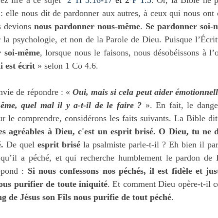
 : elle nous dit de pardonner aux autres, à ceux qui nous ont o
s devions 
nous pardonner nous-même
. 
Se pardonner soi
 la psychologie, et non de la Parole de Dieu. Puisque l’Écritu
r soi-même
, lorsque nous le faisons, nous désobéissons à l’
i est écrit
 » selon 1 Co 4.6.
nvie de répondre : « 
Oui, mais si cela peut aider émotionnel
me, quel mal il y a-t-il de le faire ?
 ». En fait, le danger
 le comprendre, considérons les faits suivants. La Bible dit
es agréables à Dieu, c'est un esprit brisé. O Dieu, tu ne 
.
 De quel 
esprit brisé
 la psalmiste parle-t-il ? Eh bien il pa
qu’il a péché, et qui recherche humblement le pardon de D
épond : 
Si nous confessons nos péchés, il est fidèle et jus
us purifier de toute iniquité
. Et comment Dieu opère-t-il cet
g de Jésus son Fils nous purifie de tout péché
.