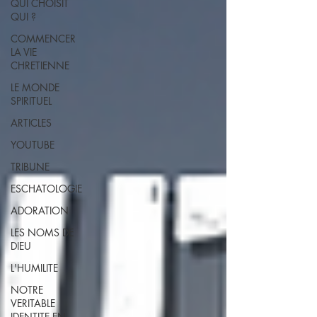
QUI CHOISIT
QUI ?
COMMENCER
LA VIE
CHRETIENNE
LE MONDE
SPIRITUEL
ARTICLES
YOUTUBE
TRIBUNE
ESCHATOLOGIE
ADORATION
LES NOMS DE
DIEU
L'HUMILITE
NOTRE
VERITABLE
IDENTITE EN