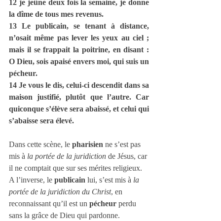
12 je jeûne deux fois la semaine, je donne 
la dîme de tous mes revenus.
13 Le publicain, se tenant à distance, 
n’osait même pas lever les yeux au ciel ; 
mais il se frappait la poitrine, en disant : 
O Dieu, sois apaisé envers moi, qui suis un 
pécheur.
14 Je vous le dis, celui-ci descendit dans sa 
maison justifié, plutôt que l’autre. Car 
quiconque s’élève sera abaissé, et celui qui 
s’abaisse sera élevé.
Dans cette scène, le 
pharisien
 ne s’est pas 
mis à 
la portée de la juridiction
 de Jésus, car 
il ne comptait que sur ses mérites religieux. 
A l’inverse, le 
publicain 
lui, s’est mis à 
la 
portée de la juridiction du Christ
, en 
reconnaissant qu’il est un 
pécheur
 perdu 
sans la grâce de Dieu qui pardonne.