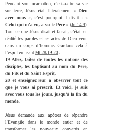
Pendant son incarnation, c’est-à-dire sa vie 
sur terre, Jésus était littéralement « 
Dieu 
avec nous
 », c’est pourquoi il disait : « 
Celui qui m’a vu, a vu le Père
 » (
Jn 14.9
). 
Tout ce que Jésus disait et faisait, c’était en 
réalité les paroles et les actes de Dieu venu 
dans un corps d’homme. Gardons cela à 
l’esprit en lisant 
Mt 28.19-20
 :
19 Allez, faites de toutes les nations des 
disciples, les baptisant au nom du Père, 
du Fils et du Saint-Esprit,
20 et enseignez-leur à observer tout ce 
que je vous ai prescrit. Et voici, je suis 
avec vous tous les jours, jusqu’à la fin du 
monde.
Jésus demande aux apôtres de répandre 
l’Evangile dans le monde entier et de 
transformer les nouveaux convertis en 