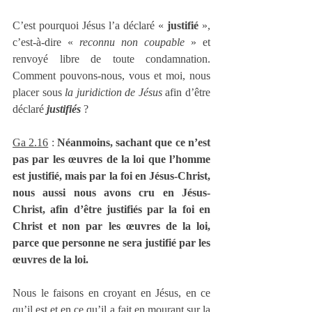
C’est pourquoi Jésus l’a déclaré « 
justifié
 », 
c’est-à-dire « 
reconnu non coupable
 » et 
renvoyé libre de toute condamnation. 
Comment pouvons-nous, vous et moi, nous 
placer sous 
la juridiction de Jésus
 afin d’être 
déclaré 
justifiés
 ?
Ga 2.16
 : 
Néanmoins, sachant que ce n’est 
pas par les œuvres de la loi que l’homme 
est justifié, mais par la foi en Jésus-Christ, 
nous aussi nous avons cru en Jésus-
Christ, afin d’être justifiés par la foi en 
Christ et non par les œuvres de la loi, 
parce que personne ne sera justifié par les 
œuvres de la loi.
Nous le faisons en croyant en Jésus, en ce 
qu’il est et en ce qu’il a fait en mourant sur la 