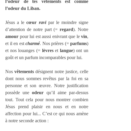
l’odeur de tes vêtements est comme 
l’odeur du Liban.
Jésus a le 
cœur 
ravi 
par le moindre signe 
d’attention de notre part (= 
regard
). Notre 
amour 
pour lui est aussi enivrant que le 
vin
, 
et il en est 
charmé
. Nos prières (= 
parfums
) 
et nos louanges (= 
lèvres
 et 
langue
) ont un 
goût et un parfum incomparables pour lui.
Nos 
vêtements
 désignent notre justice, celle 
dont nous sommes revêtus par la foi en sa 
personne et son œuvre. Notre justification 
possède une 
odeur 
qu’il aime par-dessus 
tout. Tout cela pour nous montrer combien 
Jésus prend plaisir en nous et en notre 
affection pour lui... C’est ce qui nous amène 
à notre seconde action :