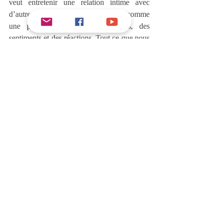
veut entretenir une relation intime avec 
d’autres personne : traitons-le donc comme 
une personne ayant des émotions, des 
sentiments et des réactions. Tout ce que nous 
faisons est 
ressenti
 par Jésus, rien ne le laisse 
indifférent.
2. La première condition pour entretenir cette 
relation intime avec Jésus, c’est de l’aimer 
selon 
Mc 12.30
 : 
Tu aimeras le Seigneur, 
ton Dieu, de tout ton cœur, de toute ton 
âme, de toute ta pensée, et de toute ta 
force
. Cela signifie l’aimer avec toute notre 
personne, toutes nos facultés et toute notre 
énergie. Cela implique de la ferveur, de 
l’affection et de l’intérêt pour Jésus, et non 
seulement de la croyance dans l’église ou la 
religion chrétienne.