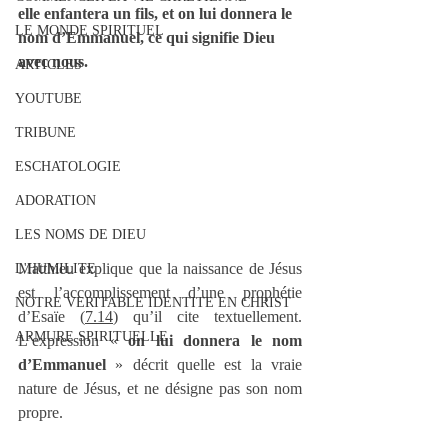
elle enfantera un fils, et on lui donnera le 
LE MONDE SPIRITUEL
nom d’Emmanuel, ce qui signifie Dieu 
avec nous.
ARTICLES
YOUTUBE
TRIBUNE
ESCHATOLOGIE
ADORATION
LES NOMS DE DIEU
Matthieu explique que la naissance de Jésus 
L'HUMILITE
est l’accomplissement d’une prophétie 
NOTRE VERITABLE IDENTITE EN CHRIST
d’Esaïe (
7.14
) qu’il cite textuellement. 
ARMURE SPIRITUELLE
L’expression « 
on lui donnera le nom 
d’Emmanuel
 » décrit quelle est la vraie 
nature de Jésus, et ne désigne pas son nom 
propre.