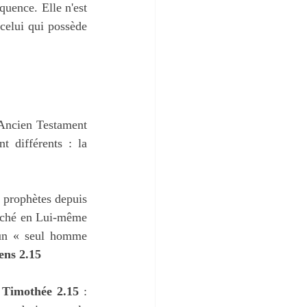
quence. Elle n'est 
celui qui possède 
'Ancien Testament 
en voyant l'Église partout. Or, la Bible distingue deux programmes radicalement différents : la 
 prophètes depuis 
caché en Lui-même 
 un « seul homme 
ens 2.15
 Timothée 2.15
 : 