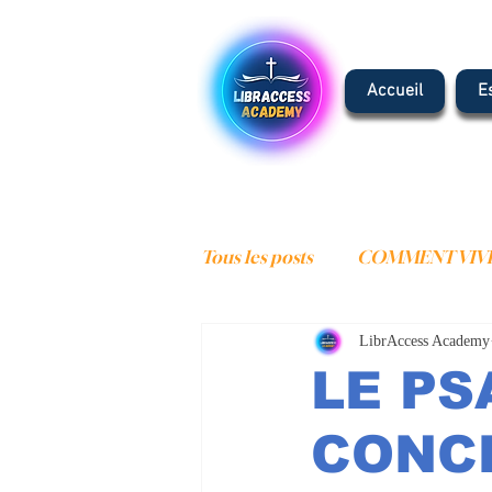
Accueil
E
Tous les posts
COMMENT VIVR
LibrAccess Academy
COMMENCER LA VIE CHRET
LE PS
ESCHATOLOGIE
ADORA
CONCE