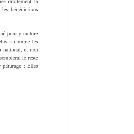
e droitement la 
les bénédictions 
né pour y inclure 
rebis » comme les 
 national, et non 
ssemblerai le reste 
pâturage ; Elles 