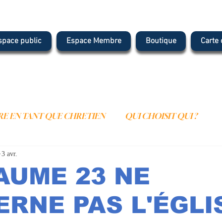
space public
Espace Membre
Boutique
Carte
E EN TANT QUE CHRETIEN
QUI CHOISIT QUI ?
3 avr.
IENNE
LE MONDE SPIRITUEL
ARTICLES
YOU
AUME 23 NE
TION
LES NOMS DE DIEU
L'HUMILITE
RNE PAS L'ÉGLI