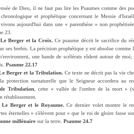
nsée de Dieu, il ne faut pas lire les Psaumes comme des poè
ronologique et prophétique concernant le Messie d'Israël.
ivons aujourd'hui dans une « parenthèse » non prophétisée, 
e 23.
Le Berger et la Croix.
 Ce psaume décrit le sacrifice du réd
ur ses brebis. La précision prophétique y est absolue comme le
'environnent, une bande de scélérats rôdent autour de moi; i
s. 
Psaume 22.17
e Berger et la Tribulation.
 Ce texte ne décrit pas la vie chr
t la protection surnaturelle que le Seigneur accordera au rest
de Tribulation
, cette « vallée de l'ombre de la mort » (v.
on rétablissement.
 Le Berger et le Royaume.
 Ce dernier volet montre le ret
es éternelles » s'élèvent pour « que le roi de gloire fasse son
ume millénaire
 sur la terre. 
Psaume 24.7