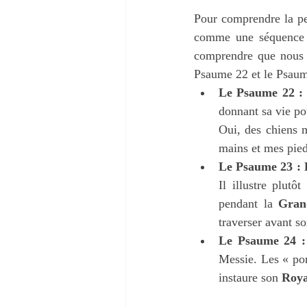
Pour comprendre la pe
comme une séquence ch
comprendre que nous v
Psaume 22 et le Psaum
Le Psaume 22 : 
donnant sa vie po
Oui, des chiens m
mains et mes pied
Le Psaume 23 : L
Il illustre plutô
pendant la 
Gran
traverser avant s
Le Psaume 24 :
Messie. Les « port
instaure son 
Roya