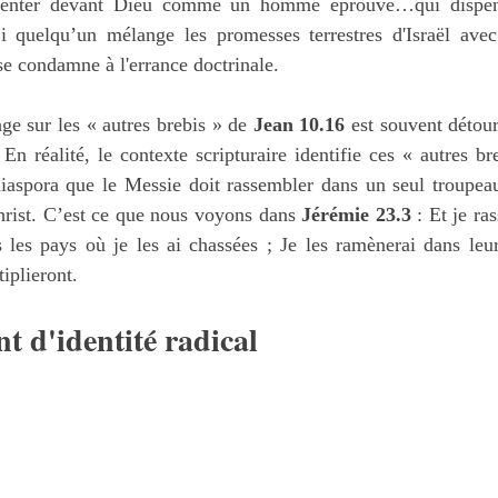
ésenter devant Dieu comme un homme éprouvé…qui dispens
Si quelqu’un mélange les promesses terrestres d'Israël avec 
l se condamne à l'errance doctrinale.
e sur les « autres brebis » de 
Jean 10.16
 est souvent détour
. En réalité, le contexte scripturaire identifie ces « autres b
diaspora que le Messie doit rassembler dans un seul troupeau
ist. C’est ce que nous voyons dans 
Jérémie 23.3
 : Et je ra
les pays où je les ai chassées ; Je les ramènerai dans leur 
iplieront.
 d'identité radical