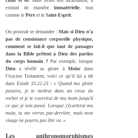
chair et os
. Mais avant son incarnation, il 
existait de manière 
immatérielle
, tout 
comme le 
Père
 et le 
Saint-Esprit
.
On pourrait se demander : 
Mais si Dieu n’a 
pas de consistance corporelle physique, 
comment se fait-il que tant de passages 
dans la Bible prêtent à Dieu des parties 
du corps humain ? 
Par exemple, lorsque 
Dieu
 a révélé sa gloire à 
Moïse
 dans 
l'Ancien Testament, voici ce qu’il lui a dit 
dans 
Exode 33.22-23
 : 
« Quand ma gloire 
passera, je te mettrai dans un creux du 
rocher et je te couvrirai de ma main jusqu'à 
ce que je sois passé. Lorsque j'écarterai ma 
main, tu me verras par-derrière, mais mon 
visage ne pourra pas être vu. »
Les anthropomorphismes 