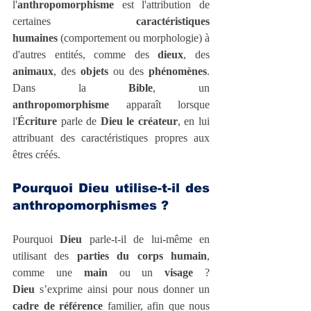
l'
anthropomorphisme
 est l'attribution de 
certaines 
caractéristiques 
humaines
 (comportement ou morphologie) à 
d'autres entités, comme des 
dieux
, des 
animaux
, des 
objets
 ou des 
phénomènes
. 
Dans la 
Bible
, un 
anthropomorphisme
 apparaît lorsque 
l'
Écriture
 parle de 
Dieu le créateur
, en lui 
attribuant des caractéristiques propres aux 
êtres créés.
Pourquoi Dieu utilise-t-il des 
anthropomorphismes ?
Pourquoi 
Dieu
 parle-t-il de lui-même en 
utilisant des 
parties du corps humain
, 
comme une 
main
 ou un 
visage
 ? 
Dieu
 s’exprime ainsi pour nous donner un 
cadre de référence
 familier, afin que nous 