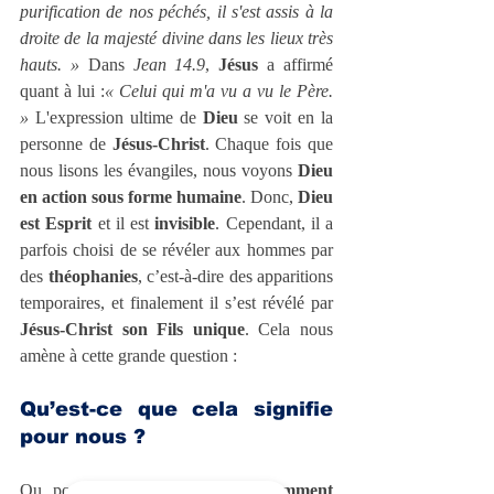
purification de nos péchés, il s'est assis à la 
droite de la majesté divine dans les lieux très 
hauts. » 
Dans 
Jean 14.9
, 
Jésus
 a affirmé 
quant à lui :
« Celui qui m'a vu a vu le Père. 
» 
L'expression ultime de 
Dieu
 se voit en la 
personne de 
Jésus-Christ
. Chaque fois que 
nous lisons les évangiles, nous voyons 
Dieu 
en action sous forme humaine
. Donc, 
Dieu 
est Esprit
 et il est 
invisible
. Cependant, il a 
parfois choisi de se révéler aux hommes par 
des 
théophanies
, c’est-à-dire des apparitions 
temporaires, et finalement il s’est révélé par 
Jésus-Christ son Fils unique
. Cela nous 
amène à cette grande question :
Qu’est-ce que cela signifie 
pour nous ?
Ou, pour la formuler autrement : 
Comment 