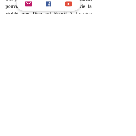
pouvons-nous appliquer à notre vie la 
réalité que Dieu est Esprit ? 
Lorsque 
Jésus
 dit dans 
Jean 4.24
 :
« Dieu est Esprit et 
il faut que ceux qui l'adorent, l'adorent en 
esprit et en vérité. »
Il veut nous montrer que 
cette réalité devrait affecter notre manière de 
l'adorer. Puisque 
Dieu est Esprit
, nous 
devons l'adorer 
en esprit
 et 
en vérité
.
La vraie nature de l’adoration
Certains ont interprété et appliqué la 
déclaration de 
Christ
 à notre besoin d’adorer 
Dieu
 par la 
puissance et l’onction du 
Saint-Esprit
. C’est ainsi que dans les 
milieux charismatiques, le 
parler en 
langues
 et le 
chant en langues
 ont été 
introduits dans les temps de louanges 