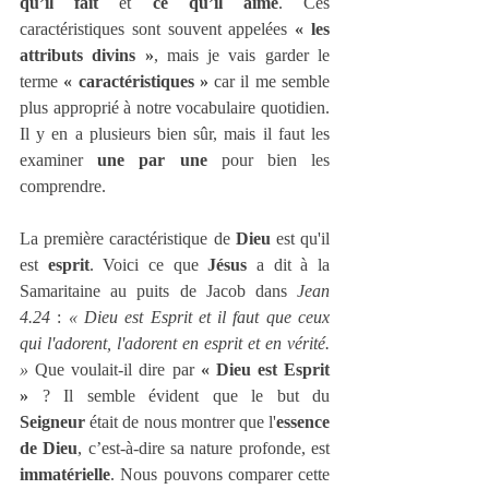
qu’il fait
 et 
ce qu’il aime
. Ces 
caractéristiques sont souvent appelées 
« les 
attributs divins »
, mais je vais garder le 
terme 
« caractéristiques »
 car il me semble 
plus approprié à notre vocabulaire quotidien. 
Il y en a plusieurs bien sûr, mais il faut les 
examiner 
une par une
 pour bien les 
comprendre.
La première caractéristique de 
Dieu
 est qu'il 
est 
esprit
. Voici ce que 
Jésus
 a dit à la 
Samaritaine au puits de Jacob dans 
Jean 
4.24
 : 
« Dieu est Esprit et il faut que ceux 
qui l'adorent, l'adorent en esprit et en vérité. 
» 
Que voulait-il dire par 
« Dieu est Esprit 
»
 ? Il semble évident que le but du 
Seigneur
 était de nous montrer que l'
essence 
de Dieu
, c’est-à-dire sa nature profonde, est 
immatérielle
. Nous pouvons comparer cette 