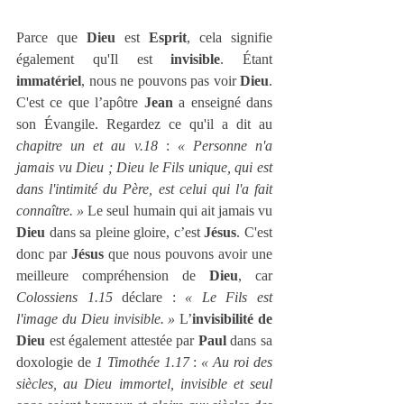
Parce que 
Dieu
 est 
Esprit
, cela signifie 
également qu'Il est 
invisible
. Étant 
immatériel
, nous ne pouvons pas voir 
Dieu
. 
C'est ce que l’apôtre 
Jean
 a enseigné dans 
son Évangile. Regardez ce qu'il a dit au 
chapitre un et au v.18
 : 
« Personne n'a 
jamais vu Dieu ; Dieu le Fils unique, qui est 
dans l'intimité du Père, est celui qui l'a fait 
connaître. » 
Le seul humain qui ait jamais vu 
Dieu
 dans sa pleine gloire, c’est 
Jésus
. C'est 
donc par 
Jésus
 que nous pouvons avoir une 
meilleure compréhension de 
Dieu
, car 
Colossiens 1.15
 déclare : 
« Le Fils est 
l'image du Dieu invisible. » 
L’
invisibilité de 
Dieu
 est également attestée par 
Paul
 dans sa 
doxologie de 
1 Timothée 1.17
 : 
« Au roi des 
siècles, au Dieu immortel, invisible et seul 