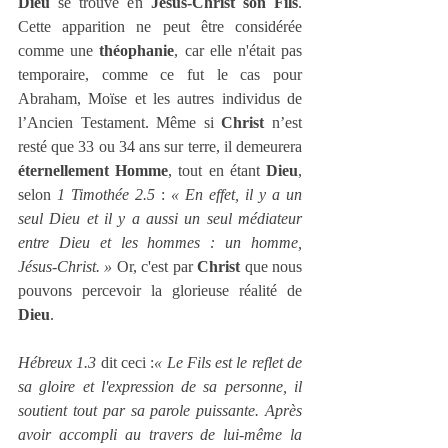
Dieu
 se trouve en 
Jésus-Christ son Fils
. 
Cette apparition ne peut être considérée 
comme une 
théophanie
, car elle n'était pas 
temporaire, comme ce fut le cas pour 
Abraham, Moïse et les autres individus de 
l’Ancien Testament. Même si 
Christ
 n’est 
resté que 33 ou 34 ans sur terre, il demeurera 
éternellement Homme
, tout en étant 
Dieu
, 
selon 
1 Timothée 2.5
 : 
« En effet, il y a un 
seul Dieu et il y a aussi un seul médiateur 
entre Dieu et les hommes : un homme, 
Jésus-Christ. » 
Or, c'est par 
Christ
 que nous 
pouvons percevoir la glorieuse réalité de 
Dieu
.
Hébreux 1.3
 dit ceci :
« Le Fils est le reflet de 
sa gloire et l'expression de sa personne, il 
soutient tout par sa parole puissante. Après 
avoir accompli au travers de lui-même la 