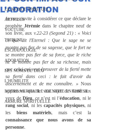
L’ADORATION
LE MONDE SPIRITUEL
Je vous invite à considérer ce que déclare le 
ARTICLES
prophète 
Jérémie
 dans le chapitre neuf de 
YOUTUBE
son livre, aux 
v.22-23 (Segond 21)
 : 
« Voici 
TRIBUNE
ce que dit l'Eternel : Que le sage ne se 
montre pas fier de sa sagesse, que le fort ne 
ESCHATOLOGIE
se montre pas fier de sa force, que le riche 
ADORATION
ne se montre pas fier de sa richesse, mais 
que celui qui veut éprouver de la fierté mette 
LES NOMS DE DIEU
sa fierté dans ceci : le fait d'avoir du 
L'HUMILITE
discernement et de me connaître. » 
Nous 
apprenons que le vrai sujet de fierté aux 
NOTRE VERITABLE IDENTITE EN CHRIST
yeux de 
Dieu
, ce n’est ni l’
éducation
, ni le 
ARMURE SPIRITUELLE
rang social
, ni les 
capacités physiques
, ni 
les 
biens matériels
, mais c’est la 
connaissance que nous avons de sa 
personne
.