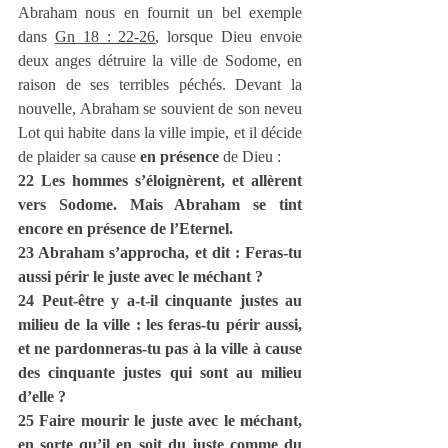
Abraham nous en fournit un bel exemple 
dans 
Gn 18 : 22-26
, lorsque Dieu envoie 
deux anges détruire la ville de Sodome, en 
raison de ses terribles péchés. Devant la 
nouvelle, Abraham se souvient de son neveu 
Lot qui habite dans la ville impie, et il décide 
de plaider sa cause 
en présence
 de Dieu :
22 Les hommes s’éloignèrent, et allèrent 
vers Sodome. Mais Abraham se tint 
encore en présence de l’Eternel.
23 Abraham s’approcha, et dit : Feras-tu 
aussi périr le juste avec le méchant ?
24 Peut-être y a-t-il cinquante justes au 
milieu de la ville : les feras-tu périr aussi, 
et ne pardonneras-tu pas à la ville à cause 
des cinquante justes qui sont au milieu 
d’elle ?
25 Faire mourir le juste avec le méchant, 
en sorte qu’il en soit du juste comme du 