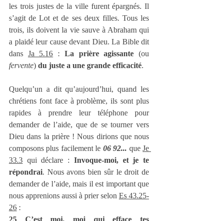
les trois justes de la ville furent épargnés. Il 
s’agit de Lot et de ses deux filles. Tous les 
trois, ils doivent la vie sauve à Abraham qui 
a plaidé leur cause devant Dieu. La Bible dit 
dans 
Ja 5.16
 : 
La prière agissante
 (ou 
fervente
)
 du juste a une grande efficacité
.
Quelqu’un a dit qu’aujourd’hui, quand les 
chrétiens font face à problème, ils sont plus 
rapides à prendre leur téléphone pour 
demander de l’aide, que de se tourner vers 
Dieu dans la prière ! Nous dirions que nous 
composons plus facilement le 
06 92... 
que 
Je 
33.3
 qui déclare : 
Invoque-moi, et je te 
répondrai
. Nous avons bien sûr le droit de 
demander de l’aide, mais il est important que 
nous apprenions aussi à prier selon 
Es 43.25-
26
 : 
25 C’est moi, moi qui efface tes 