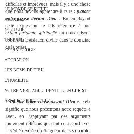
difficiles et imprévues, mais il y a une chose 
LE MONDE SPIRITUEL
que nous devons apprendre à faire : 
plaider 
notre cause devant Dieu
 ! En employant 
ARTICLES
cette expression, je fais référence à une 
YOUTUBE
action juridique spirituelle 
où nous faisons 
TRIBUNE
appel à la législation divine dans le domaine 
de la prière.
ESCHATOLOGIE
ADORATION
LES NOMS DE DIEU
L'HUMILITE
NOTRE VERITABLE IDENTITE EN CHRIST
ARMURE SPIRITUELLE
« 
Plaider notre cause devant Dieu
 », cela 
signifie que nous présentons notre requête à 
Dieu, en l’appuyant par des arguments 
murement réfléchis qui sont en accord avec 
la vérité révélée du Seigneur dans sa parole. 