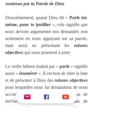
soutenue par la Parole de Dieu
. 
Deuxièmement, quand Dieu dit « 
Parle toi-
même, pour te justifier
 », cela signifie que 
nous devons argumenter nos demandes non 
seulement en nous appuyant sur sa parole, 
mais aussi en présentant les 
raisons 
objectives
 qui nous poussent à prier.
Le verbe hébreu traduit par « 
parle
 » signifie 
aussi « 
énumérer
 ». Il est bon de faire la liste 
et de présenter à Dieu des 
raisons objectives
pour lesquelles nous lui demandons de nous 
accorder un miracle. Il ne s’agit pas de 
mériter
 l’intervention de Dieu, mais de 
plaider intelligemment notre cause. Faisons 
valoir nos droits avec humilité. Sachons 
présenter nos demandes à Dieu en 
connaissance de cause.