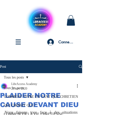
Connexion
Post
Tous les posts
LibrAccess Academy
Tous les posts
23 nov. 2020
PLAIDER NOTRE
COMMENT VIVRE EN TANT QUE CHRETIEN
CAUSE DEVANT DIEU
QUI CHOISIT QUI ?
Nous faisons tous face à des situations 
COMMENCER LA VIE CHRETIENNE