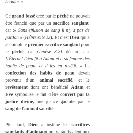
écouter. »
Ce 
grand fossé
 créé par le 
péché
 ne pouvait 
être franchi que par un 
sacrifice sanglant
, 
car :
« Sans effusion de sang il n'y a pas de 
pardon »
 (
Hébreux 9.22
). Et c’est 
Dieu
 qui a 
accompli le 
premier sacrifice sanglant
 pour 
le 
péché
, car 
Genèse 3.21
 déclare : 
« 
L'Éternel Dieu fit à Adam et à sa femme des 
habits de peau, et il les en revêtit. » 
La 
confection des habits de peau
 devait 
provenir d’un 
animal sacrifié
, et le 
revêtement
 dont ont bénéficié 
Adam
 et 
Ève
 symbolise le fait d'être 
couvert par la 
justice divine
, une justice garantie par le 
sang de l’animal sacrifié
.
Plus tard, 
Dieu
 a institué les 
sacrifices 
sanglants d’animaux
 qui garantissaient aux 