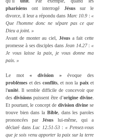
qu’il 
unit
. Par exemple, quand les 
pharisiens
 ont interrogé 
Jésus
 sur le 
divorce, il leur a répondu dans 
Marc 10.9
 : 
« 
Que l'homme donc ne sépare pas ce que 
Dieu a joint. »
Avant de monter au ciel, 
Jésus
 a fait cette 
promesse à ses disciples dans 
Jean 14.27
 : 
« 
Je vous laisse la paix, je vous donne ma 
paix. »
Le mot 
« division »
 évoque des 
problèmes
 et des 
conflits
, et non la 
paix
 et 
l'
unité
. Il semble difficile de concevoir que 
des 
divisions
 puissent être d’
origine divine
. 
Et pourtant, le concept de 
division divine
 se 
trouve bien dans la 
Bible
, dans les paroles 
prononcées par 
Jésus
 lui-même, qui a 
déclaré dans 
Luc 12.51-53
 : 
« Pensez-vous 
que je sois venu apporter la paix sur la terre 