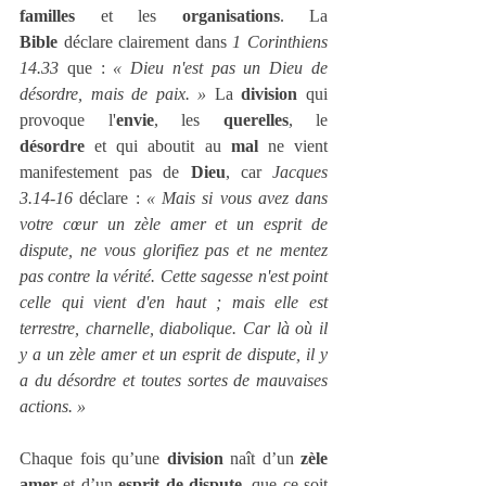
familles
 et les 
organisations
. La 
Bible
 déclare clairement dans 
1 Corinthiens 
14.33
 que : 
« Dieu n'est pas un Dieu de 
désordre, mais de paix. » 
La 
division
 qui 
provoque l'
envie
, les 
querelles
, le 
désordre
 et qui aboutit au 
mal
 ne vient 
manifestement pas de 
Dieu
, car 
Jacques 
3.14-16
 déclare : 
« Mais si vous avez dans 
votre cœur un zèle amer et un esprit de 
dispute, ne vous glorifiez pas et ne mentez 
pas contre la vérité. Cette sagesse n'est point 
celle qui vient d'en haut ; mais elle est 
terrestre, charnelle, diabolique. Car là où il 
y a un zèle amer et un esprit de dispute, il y 
a du désordre et toutes sortes de mauvaises 
actions. »
Chaque fois qu’une 
division
 naît d’un 
zèle 
amer
 et d’un 
esprit de dispute
, que ce soit 