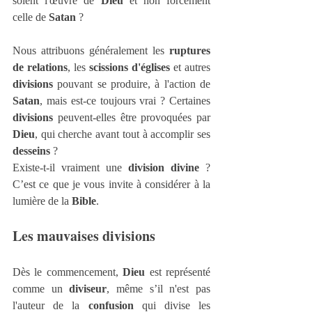
soient l'œuvre de 
Dieu
 et non forcément 
celle de 
Satan
 ?
Nous attribuons généralement les 
ruptures 
de relations
, les 
scissions d'églises
 et autres 
divisions
 pouvant se produire, à l'action de 
Satan
, mais est-ce toujours vrai ? Certaines 
divisions
 peuvent-elles être provoquées par 
Dieu
, qui cherche avant tout à accomplir ses 
desseins
 ?
Existe-t-il vraiment une 
division divine
 ? 
C’est ce que je vous invite à considérer à la 
lumière de la 
Bible
.
Les mauvaises divisions
Dès le commencement, 
Dieu
 est représenté 
comme un 
diviseur
, même s’il n'est pas 
l'auteur de la 
confusion
 qui divise les 