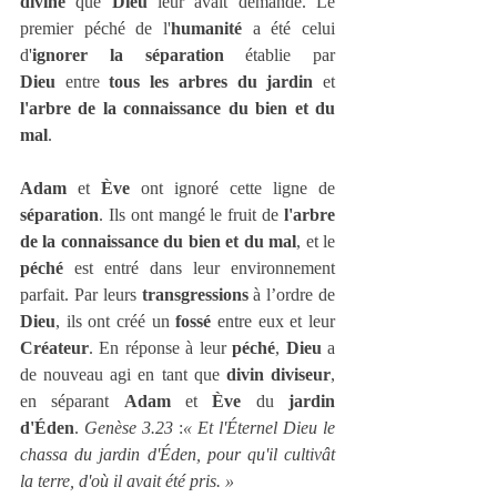
divine
 que 
Dieu
 leur avait demandé. Le 
premier péché de l'
humanité
 a été celui 
d'
ignorer la séparation
 établie par 
Dieu
 entre 
tous les arbres du jardin
 et 
l'arbre de la connaissance du bien et du 
mal
.
Adam
 et 
Ève
 ont ignoré cette ligne de 
séparation
. Ils ont mangé le fruit de 
l'arbre 
de la connaissance du bien et du mal
, et le 
péché
 est entré dans leur environnement 
parfait. Par leurs 
transgressions
 à l’ordre de 
Dieu
, ils ont créé un 
fossé
 entre eux et leur 
Créateur
. En réponse à leur 
péché
, 
Dieu
 a 
de nouveau agi en tant que 
divin diviseur
, 
en séparant 
Adam
 et 
Ève
 du 
jardin 
d'Éden
. 
Genèse 3.23
 :
« Et l'Éternel Dieu le 
chassa du jardin d'Éden, pour qu'il cultivât 
la terre, d'où il avait été pris. »