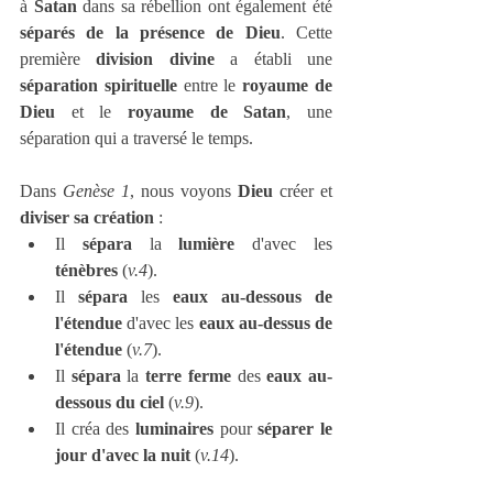
à 
Satan
 dans sa rébellion ont également été 
séparés de la présence de Dieu
. Cette 
première 
division divine
 a établi une 
séparation spirituelle
 entre le 
royaume de 
Dieu
 et le 
royaume de Satan
, une 
séparation qui a traversé le temps.
Dans 
Genèse 1
, nous voyons 
Dieu
 créer et 
diviser sa création
 :
Il 
sépara
 la 
lumière
 d'avec les 
ténèbres
 (
v.4
).
Il 
sépara
 les 
eaux au-dessous de 
l'étendue
 d'avec les 
eaux au-dessus de 
l'étendue
 (
v.7
).
Il 
sépara
 la 
terre ferme
 des 
eaux au-
dessous du ciel
 (
v.9
).
Il créa des 
luminaires
 pour 
séparer le 
jour d'avec la nuit
 (
v.14
).