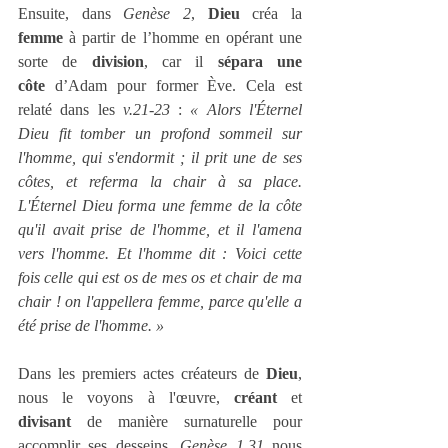
Ensuite, dans 
Genèse 2
, 
Dieu
 créa la 
femme
 à partir de l’homme en opérant une 
sorte de 
division
, car il 
sépara une 
côte
 d’Adam pour former Ève. Cela est 
relaté dans les 
v.21-23
 : 
« Alors l'Éternel 
Dieu fit tomber un profond sommeil sur 
l'homme, qui s'endormit ; il prit une de ses 
côtes, et referma la chair à sa place. 
L'Éternel Dieu forma une femme de la côte 
qu'il avait prise de l'homme, et il l'amena 
vers l'homme. Et l'homme dit : Voici cette 
fois celle qui est os de mes os et chair de ma 
chair ! on l'appellera femme, parce qu'elle a 
été prise de l'homme. »
Dans les premiers actes créateurs de 
Dieu
, 
nous le voyons à l'œuvre, 
créant
 et 
divisant
 de manière surnaturelle pour 
accomplir ses desseins. 
Genèse 1.31
 nous 