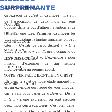
SURPRENANTE
LE MONDE SPIRITUEL
Savez-vous ce qu’est un 
oxymore
 ? Il s’agit 
ARTICLES
de l’association de deux mots au sens 
YOUTUBE
opposé, dans le but d’attirer l’attention et de 
TRIBUNE
renforcer une idée. Parmi les 
oxymores
 les 
plus connus dans la langue française, on peut 
ESCHATOLOGIE
citer : 
« Un silence assourdissant »
, 
« Une 
ADORATION
obscure clarté »
, 
« Un illustre inconnu »
, ou 
« Un jeune vieillard »
. L’
oxymore
 a pour 
LES NOMS DE DIEU
mission d’exprimer ce qui semble 
L'HUMILITE
inconcevable
 au premier abord.
NOTRE VERITABLE IDENTITE EN CHRIST
Eh bien, le sujet de notre étude aujourd’hui 
ARMURE SPIRITUELLE
est un 
oxymore
 qui risque de vous choquer, 
car je vais vous parler de 
« Division Divine 
»
. S’il y a une expression où sont associés 
deux mots 
contradictoires
, c’est bien celle-
là : 
« Division Divine. » 
L’adjectif 
« Divine 