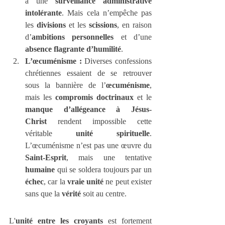
à une 
surveillance administrative 
intolérante
. Mais cela n’empêche pas 
les 
divisions
 et les 
scissions
, en raison 
d’
ambitions personnelles
 et d’une 
absence flagrante d’humilité
.
L’œcuménisme : 
Diverses confessions 
chrétiennes essaient de se retrouver 
sous la bannière de l’
œcuménisme
, 
mais les 
compromis doctrinaux
 et le 
manque d’allégeance à Jésus-
Christ
 rendent impossible cette 
véritable 
unité spirituelle
. 
L’œcuménisme n’est pas une œuvre du 
Saint-Esprit
, mais une tentative 
humaine
 qui se soldera toujours par un 
échec
, car la 
vraie unité
 ne peut exister 
sans que la 
vérité
 soit au centre.
L'
unité entre les croyants
 est fortement 