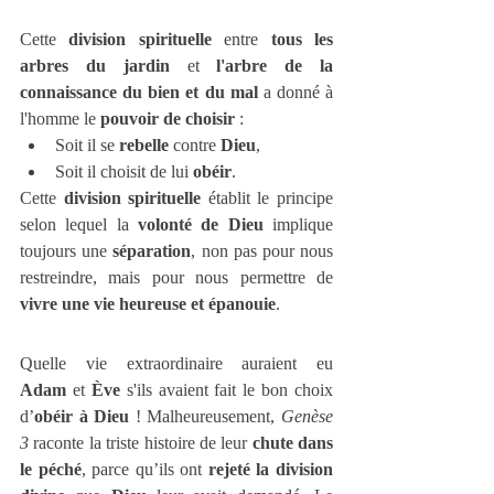
Cette 
division spirituelle
 entre 
tous les 
arbres du jardin
 et 
l'arbre de la 
connaissance du bien et du mal
 a donné à 
l'homme le 
pouvoir de choisir
 :
Soit il se 
rebelle
 contre 
Dieu
,
Soit il choisit de lui 
obéir
.
Cette 
division spirituelle
 établit le principe 
selon lequel la 
volonté de Dieu
 implique 
toujours une 
séparation
, non pas pour nous 
restreindre, mais pour nous permettre de 
vivre une vie heureuse et épanouie
.
Quelle vie extraordinaire auraient eu 
Adam
 et 
Ève
 s'ils avaient fait le bon choix 
d’
obéir à Dieu
 ! Malheureusement, 
Genèse 
3
 raconte la triste histoire de leur 
chute dans 
le péché
, parce qu’ils ont 
rejeté la division 