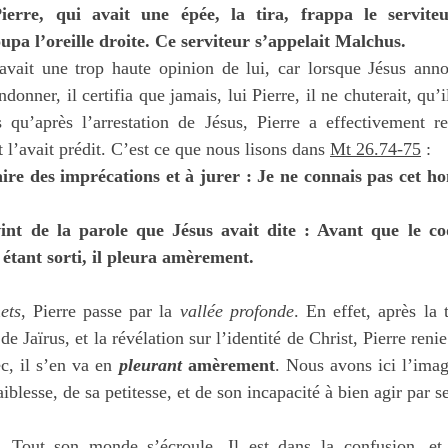
erre, qui avait une épée, la tira, frappa le serviteu
coupa l’oreille droite. Ce serviteur s’appelait Malchus.
 avait une trop haute opinion de lui, car lorsque Jésus anno
ndonner, il certifia que jamais, lui Pierre, il ne chuterait, qu’il
qu’après l’arrestation de Jésus, Pierre a effectivement ren
l’avait prédit. C’est ce que nous lisons dans 
Mt 26.74-75
 :
faire des imprécations et à jurer : Je ne connais pas cet ho
int de la parole que Jésus avait dite : Avant que le co
t étant sorti, il pleura amèrement.
ets
, Pierre passe par la 
vallée profonde
. En effet, après la t
 de Jaïrus, et la révélation sur l’identité de Christ, Pierre renie 
, il s’en va en 
pleurant
 amèrement
. Nous avons ici l’imag
aiblesse, de sa petitesse, et de son incapacité à bien agir par s
é. Tout son monde s’écroule. Il est dans la confusion, et