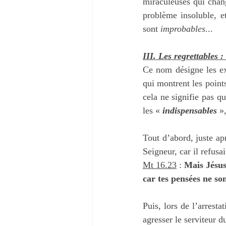
miraculeuses qui chang
problème insoluble, et
sont 
improbables
...
III. Les regrettables : 
Ce nom désigne les ex
qui montrent les point
cela ne signifie pas q
les « 
indispensables
 »
Tout d’abord, juste ap
Seigneur, car il refusai
Mt 16.23
 : 
Mais Jésus,
car tes pensées ne so
Puis, lors de l’arrest
agresser le serviteur d