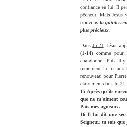
confiance en lui. Il pe
pêcheur. Mais Jésus v
trouvons 
la quintesse
plus précieux
.
Dans 
Jn 21
, Jésus app
(
1-14
) comme pour le
abandonné.  Puis, il y
reniement la restaura
renouveau pour Pierre
clairement dans 
Jn 21
15 Après qu’ils euren
que ne m’aiment ceux-
Pais mes agneaux.
16 Il lui dit une sec
Seigneur, tu sais que 