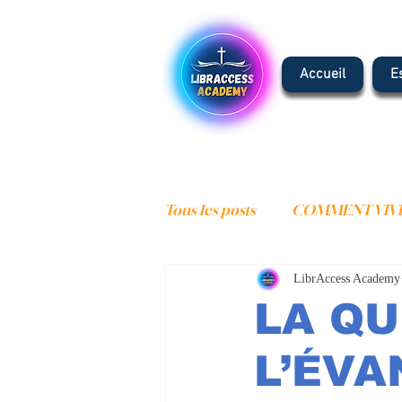
Accueil
E
Tous les posts
COMMENT VIVR
LibrAccess Academy
COMMENCER LA VIE CHRET
LA QU
ESCHATOLOGIE
ADORA
L’ÉVA