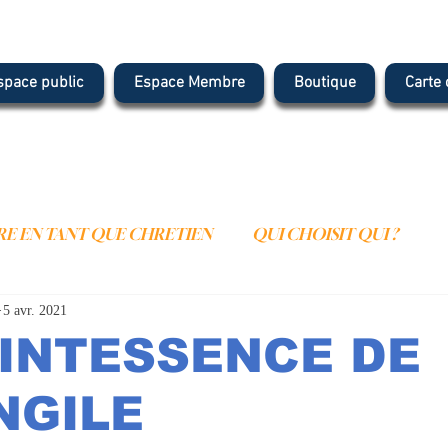
space public
Espace Membre
Boutique
Carte
E EN TANT QUE CHRETIEN
QUI CHOISIT QUI ?
5 avr. 2021
IENNE
LE MONDE SPIRITUEL
ARTICLES
YOU
INTESSENCE DE
TION
LES NOMS DE DIEU
L'HUMILITE
NGILE