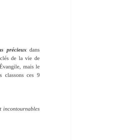
us précieux
 dans 
lés de la vie de 
vangile, mais le 
s classons ces 9 
t incontournables 