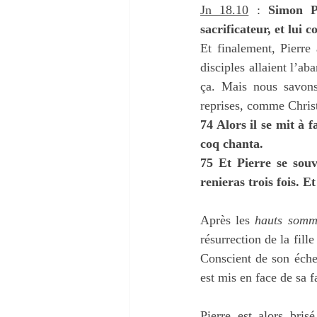
Jn 18.10
 :
 Simon Pi
sacrificateur, et lui 
Et finalement, Pierre
disciples allaient l’aba
ça. Mais nous savons 
reprises, comme Christ 
74 Alors il se mit à 
coq chanta.
75 Et Pierre se souv
renieras trois fois. E
Après les 
hauts somm
résurrection de la fille
Conscient de son échec
est mis en face de sa f
Pierre est alors bris