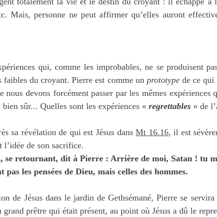
ent totalement la vie et le destin du croyant : il échappe à l
c. Mais, personne ne peut affirmer qu’elles auront effective
périences qui, comme les improbables, ne se produisent pas
s faibles du croyant. Pierre est comme un 
prototype
 de ce qui 
ue nous devons forcément passer par les mêmes expériences qu
, bien sûr... Quelles sont les expériences « 
regrettables
 » de l
rès sa révélation de qui est Jésus dans 
Mt 16.16
, il est sévère
t l’idée de son sacrifice.
 se retournant, dit à Pierre : Arrière de moi, Satan ! tu m’
nt pas les pensées de Dieu, mais celles des hommes.
ation de Jésus dans le jardin de Gethsémané, Pierre se servira
u grand prêtre qui était présent, au point où Jésus a dû le repr