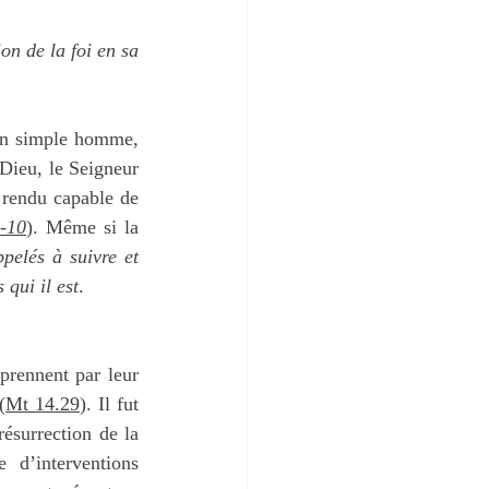
n de la foi en sa 
un simple homme, 
Dieu, le Seigneur 
 rendu capable de 
-10
). Même si la 
elés à suivre et 
qui il est
.
rennent par leur 
(
Mt 14.29
). Il fut 
résurrection de la 
d’interventions 