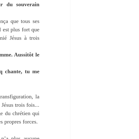
r du souverain 
nça que tous ses 
 est plus fort que 
ié Jésus à trois 
mme. Aussitôt le 
q chante, tu me 
ransfiguration, la 
Jésus trois fois... 
e du chrétien qui 
es propres forces.
 n’a plus aucune 