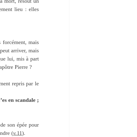
a mort, résout un 
ment lieu : elles 
 forcément, mais 
peut arriver, mais 
e lui, mis à part 
’apôtre Pierre ? 
ment repris par le 
es en scandale ; 
 de son épée pour 
endre (
v.
11
).