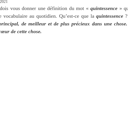
 2021
 EN CHRIST
ARMURE SPIRITUELLE
 dois vous donner une définition du mot « 
quintessence
 » qu
re vocabulaire au quotidien. Qu’est-ce que la 
quintessence
 ?
 principal, de meilleur et de plus précieux dans une chose.
cœur de cette chose.