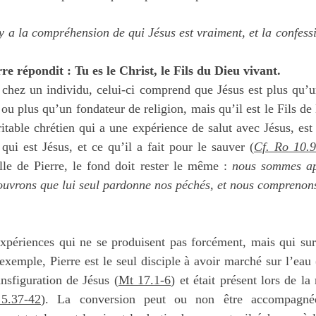
y a la compréhension de qui Jésus est vraiment, et la confessio
e répondit : Tu es le Christ, le Fils du Dieu vivant.
 chez un individu, celui-ci comprend que Jésus est plus qu’
ou plus qu’un fondateur de religion, mais qu’il est le Fils de 
ritable chrétien qui a une expérience de salut avec Jésus, est
 qui est Jésus, et ce qu’il a fait pour le sauver (
Cf. Ro 10.9
le de Pierre, le fond doit rester le même : 
nous sommes app
ouvrons que lui seul pardonne nos péchés, et nous comprenons 
périences qui ne se produisent pas forcément, mais qui surp
 exemple, Pierre est le seul disciple à avoir marché sur l’eau 
nsfiguration de Jésus (
Mt 17.1-6
) et était présent lors de la 
5.37-42
). La conversion peut ou non être accompagnée 