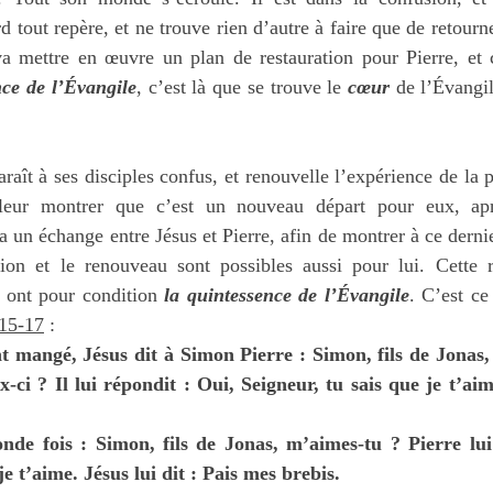
rd tout repère, et ne trouve rien d’autre à faire que de retourn
a mettre en œuvre un plan de restauration pour Pierre, et c
nce de l’Évangile
, c’est là que se trouve le 
cœur
araît à ses disciples confus, et renouvelle l’expérience de la 
ur montrer que c’est un nouveau départ pour eux, après
 a un échange entre Jésus et Pierre, afin de montrer à ce derni
tion et le renouveau sont possibles aussi pour lui. Cette re
 ont pour condition 
la quintessence de l’Évangile
. C’est ce
.15-17
 :
t mangé, Jésus dit à Simon Pierre : Simon, fils de Jonas,
ci ? Il lui répondit : Oui, Seigneur, tu sais que je t’aime.
onde fois : Simon, fils de Jonas, m’aimes-tu ? Pierre lui
je t’aime. Jésus lui dit : Pais mes brebis.