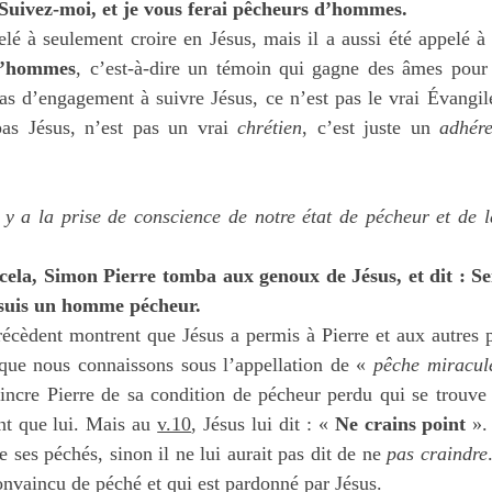
: Suivez-moi, et je vous ferai pêcheurs d’hommes.
elé à seulement croire en Jésus, mais il a aussi été appelé à l
d’hommes
, c’est-à-dire un témoin qui gagne des âmes pou
as d’engagement à suivre Jésus, ce n’est pas le vrai Évangil
pas Jésus, n’est pas un vrai 
chrétien
, c’est juste un 
adhére
 y a la prise de conscience de notre état de pécheur et de la
cela, Simon Pierre tomba aux genoux de Jésus, et dit : Seig
 suis un homme pécheur.
récèdent montrent que Jésus a permis à Pierre et aux autres p
 que nous connaissons sous l’appellation de « 
pêche miracul
incre Pierre de sa condition de pécheur perdu qui se trouve 
nt que lui. Mais au 
v.10
, Jésus lui dit : « 
Ne crains point
 ».
 ses péchés, sinon il ne lui aurait pas dit de ne 
pas craindre
convaincu de péché et qui est pardonné par Jésus.