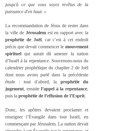
jusqu'à ce que vous soyez revêtus de la 
puissance d'en haut. »
La recommandation de Jésus de rester dans 
la ville de 
Jérusalem
 est en rapport avec la 
prophétie de Joël
, car c’est à cet endroit 
précis que devait commencer le 
mouvement 
spirituel
 qui aurait dû amener la nation 
d’Israël à la repentance. Souvenons-nous du 
calendrier prophétique du chapitre 2 de Joël 
dont nous avons parlé dans la précédente 
étude : tout d’abord, la 
prophétie du 
jugement
, ensuite 
l’appel à la repentance
, 
puis la 
prophétie de l’effusion de l’Esprit
.
Donc, les apôtres devaient proclamer et 
enseigner l’Évangile dans tout Israël, en 
commençant par Jérusalem. La nation devait 
répondre à cet Évangile par la repentance, et 