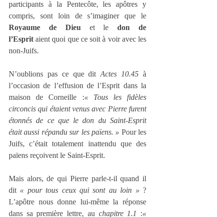
participants à la Pentecôte, les apôtres y 
compris, sont loin de s’imaginer que le 
Royaume de Dieu
 et le 
don de 
l’Esprit
 aient quoi que ce soit à voir avec les 
non‑Juifs.
N’oublions pas ce que dit 
Actes 10.45
 à 
l’occasion de l’effusion de l’Esprit dans la 
maison de Corneille :
« Tous les fidèles 
circoncis qui étaient venus avec Pierre furent 
étonnés de ce que le don du Saint‑Esprit 
était aussi répandu sur les païens. » 
Pour les 
Juifs, c’était totalement inattendu que des 
païens reçoivent le Saint‑Esprit.
Mais alors, de qui Pierre parle-t-il quand il 
dit 
« pour tous ceux qui sont au loin »
 ? 
L’apôtre nous donne lui-même la réponse 
dans sa première lettre, au 
chapitre 1.1
 :
« 