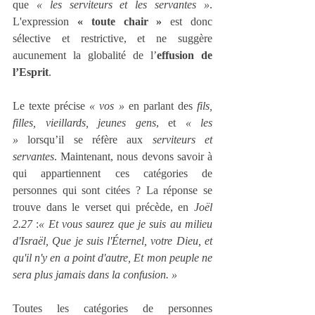
que 
« les serviteurs et les servantes »
. 
L'expression 
« toute chair »
 est donc 
sélective et restrictive, et ne suggère 
aucunement la globalité de l’
effusion de 
l’Esprit
.
Le texte précise 
« vos »
 en parlant des 
fils, 
filles, vieillards, jeunes gens
, et 
« les 
»
 lorsqu’il se réfère aux 
serviteurs et 
servantes
. Maintenant, nous devons savoir à 
qui appartiennent ces catégories de 
personnes qui sont citées ? La réponse se 
trouve dans le verset qui précède, en 
Joël 
2.27
 :
« Et vous saurez que je suis au milieu 
d'Israël, Que je suis l'Éternel, votre Dieu, et 
qu'il n'y en a point d'autre, Et mon peuple ne 
sera plus jamais dans la confusion. »
Toutes les catégories de personnes 