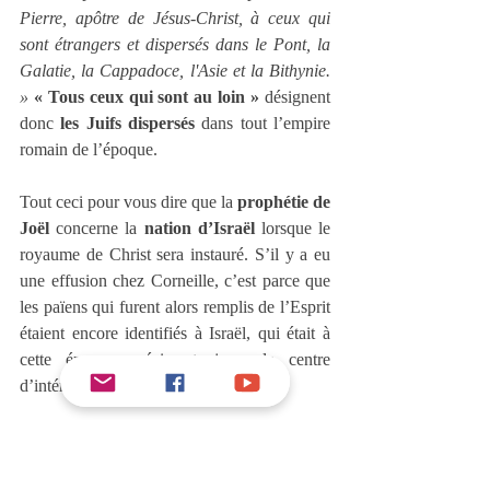
Pierre, apôtre de Jésus‑Christ, à ceux qui 
sont étrangers et dispersés dans le Pont, la 
Galatie, la Cappadoce, l'Asie et la Bithynie. 
» 
« Tous ceux qui sont au loin »
 désignent 
donc 
les Juifs dispersés
 dans tout l’empire 
romain de l’époque.
Tout ceci pour vous dire que la 
prophétie de 
Joël
 concerne la 
nation d’Israël
 lorsque le 
royaume de Christ sera instauré. S’il y a eu 
une effusion chez Corneille, c’est parce que 
les païens qui furent alors remplis de l’Esprit 
étaient encore identifiés à Israël, qui était à 
cette époque précise toujours le centre 
d’intérêt de Dieu.
Le royaume lui était annoncé, mais Israël a 
fini par le refuser, ce qui a interrompu le 