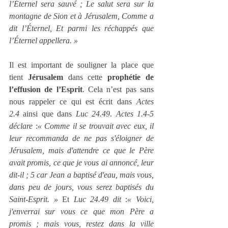
l’Éternel sera sauvé ; Le salut sera sur la 
montagne de Sion et à Jérusalem, Comme a 
dit l’Éternel, Et parmi les réchappés que 
l’Éternel appellera. »
Il est important de souligner la place que 
tient 
Jérusalem
 dans cette 
prophétie de 
l’effusion de l’Esprit
. Cela n’est pas sans 
nous rappeler ce qui est écrit dans 
Actes 
2.4
 ainsi que dans 
Luc 24.49
. 
Actes 1.4‑5 
déclare
 :
« Comme il se trouvait avec eux, il 
leur recommanda de ne pas s'éloigner de 
Jérusalem, mais d'attendre ce que le Père 
avait promis, ce que je vous ai annoncé, leur 
dit-il ; 5 car Jean a baptisé d'eau, mais vous, 
dans peu de jours, vous serez baptisés du 
Saint‑Esprit. » 
Et 
Luc 24.49 dit
 :
« Voici, 
j'enverrai sur vous ce que mon Père a 
promis ; mais vous, restez dans la ville 