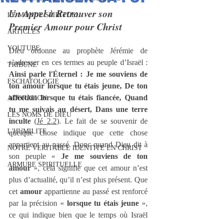
Un Appel à Retrouver son 
LE MONDE SPIRITUEL
Premier Amour pour Christ
ARTICLES
YOUTUBE
Dieu ordonne au prophète Jérémie de 
s’adresser en ces termes au peuple d’Israël :
TRIBUNE
Ainsi parle l'Éternel : Je me souviens de 
ESCHATOLOGIE
ton amour lorsque tu étais jeune, De ton 
affection lorsque tu étais fiancée, Quand 
ADORATION
tu me suivais au désert, Dans une terre 
LES NOMS DE DIEU
inculte
 (
Jé 2.2
). Le fait de se souvenir de 
L'HUMILITE
quelque chose indique que cette chose 
appartient au passé. Donc quand Dieu dit à 
NOTRE VERITABLE IDENTITE EN CHRIST
son peuple « 
Je me souviens de ton 
ARMURE SPIRITUELLE
amour
 », cela signifie que cet amour n’est 
plus d’actualité, qu’il n’est plus présent. Que 
cet 
amour 
appartienne au passé est renforcé 
par la précision « 
lorsque tu étais jeune
 », 
ce qui indique bien que le temps où Israël 