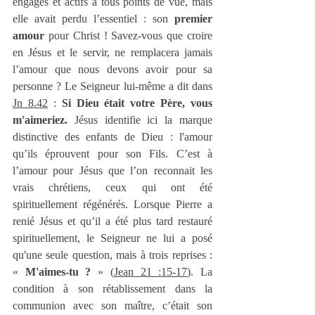
engagés et actifs à tous points de vue, mais 
elle avait perdu l’essentiel : son 
premier 
amour
 pour Christ ! Savez-vous que croire 
en Jésus et le servir, ne remplacera jamais 
l’amour que nous devons avoir pour sa 
personne ? Le Seigneur lui-même a dit dans 
Jn 8.42
 : 
Si Dieu était votre Père, vous 
m'aimeriez. 
Jésus identifie ici la marque 
distinctive des enfants de Dieu : l'amour 
qu’ils éprouvent pour son Fils. C’est à 
l’amour pour Jésus que l’on reconnait les 
vrais chrétiens, ceux qui ont été 
spirituellement régénérés. Lorsque Pierre a 
renié Jésus et qu’il a été plus tard restauré 
spirituellement, le Seigneur ne lui a posé 
qu'une seule question, mais à trois reprises : 
« 
M'aimes-tu ?
 » (
Jean 21 :15-17
). La 
condition à son rétablissement dans la 
communion avec son maître, c’était son 