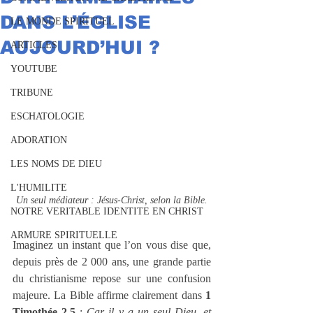
DANS L’ÉGLISE
LE MONDE SPIRITUEL
AUJOURD’HUI ?
ARTICLES
YOUTUBE
TRIBUNE
ESCHATOLOGIE
ADORATION
LES NOMS DE DIEU
L'HUMILITE
Un seul médiateur : Jésus-Christ, selon la Bible.
NOTRE VERITABLE IDENTITE EN CHRIST
ARMURE SPIRITUELLE
Imaginez un instant que l’on vous dise que, 
depuis près de 2 000 ans, une grande partie 
du christianisme repose sur une confusion 
majeure. La Bible affirme clairement dans 
1 
Timothée 2.5
 : 
Car il y a un seul Dieu, et 