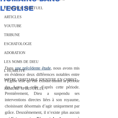
L’EGLISE
LE MONDE SPIRITUEL
ARTICLES
YOUTUBE
TRIBUNE
ESCHATOLOGIE
ADORATION
LES NOMS DE DIEU
Dans 
une précédente étude
, nous avons mis 
L'HUMILITE
en évidence deux différences notables entre 
NOTRE VERITABLE IDENTITE EN CHRIST
l’Église telle qu’elle existait durant la période 
des Actes et celle d’après cette période. 
ARMURE SPIRITUELLE
Premièrement, Dieu a suspendu ses 
interventions directes liées à son royaume, 
choisissant désormais d’agir uniquement par 
grâce. Deuxièmement, il n’existe plus aucun 