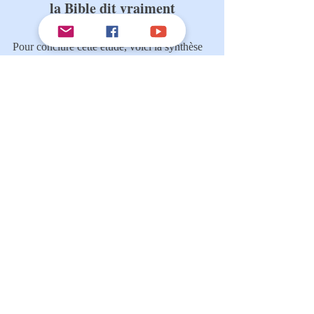
la Bible dit vraiment
Pour conclure cette étude, voici la synthèse 
des vérités bibliques que nous avons 
examinées concernant la gestion spirituelle 
dans la dispensation actuelle :
Un seul médiateur exclusif :
 Dans la 
dispensation de la grâce, il n'existe plus 
aucune hiérarchie humaine entre Dieu 
et les hommes. L'Écriture est formelle : 
« il y a un seul Dieu, et aussi un seul 
médiateur entre Dieu et les hommes, 
Jésus-Christ homme » (
1 Timothée 
2.5
). Ni prêtre, ni pasteur, ni rituel ne 
peut se substituer à Christ.
Éphésiens 4 et la fin des ministères-
dons :
 Les ministères spécialisés 
(apôtres, prophètes, évangélistes, 