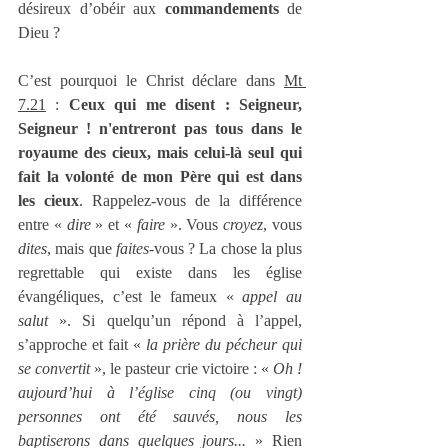
désireux d’obéir aux 
commandements
 de 
Dieu ?
C’est pourquoi le Christ déclare dans 
Mt 
7.21
 : 
Ceux qui me disent : Seigneur, 
Seigneur ! n'entreront pas tous dans le 
royaume des cieux, mais celui-là seul qui 
fait la volonté de mon Père qui est dans 
les cieux
. Rappelez-vous de la différence 
entre « 
dire
 » et « 
faire
 ». Vous 
croyez
, vous 
dites
, mais que 
faites
-vous ? La chose la plus 
regrettable qui existe dans les église 
évangéliques, c’est le fameux « 
appel au 
salut
 ». Si quelqu’un répond à l’appel, 
s’approche et fait « 
la prière du pécheur qui 
se convertit 
», le pasteur crie victoire : « 
Oh ! 
aujourd’hui à l’église cinq (ou vingt) 
personnes ont été sauvés, nous les 
baptiserons dans quelques jours... 
» Rien 