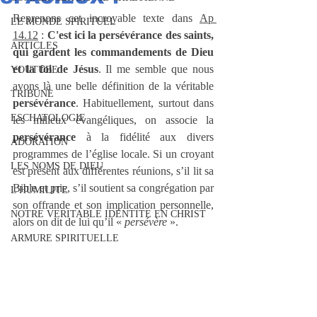
Reprenons cet incroyable texte dans 
Ap 
LE MONDE SPIRITUEL
14.12
 : 
C'est ici la persévérance des saints, 
ARTICLES
qui gardent les commandements de Dieu 
et la foi de Jésus
. Il me semble que nous 
YOUTUBE
avons là une belle définition de la véritable 
TRIBUNE
persévérance
. Habituellement, surtout dans 
ESCHATOLOGIE
les milieux évangéliques, on associe la 
persévérance
 à la fidélité aux divers 
ADORATION
programmes de l’église locale. Si un croyant 
LES NOMS DE DIEU
est présent aux différentes réunions, s’il lit sa 
Bible et prie, s’il soutient sa congrégation par 
L'HUMILITE
son offrande et son implication personnelle, 
NOTRE VERITABLE IDENTITE EN CHRIST
alors on dit de lui qu’il « 
persévère
 ». 
ARMURE SPIRITUELLE