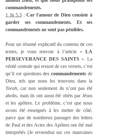
aimons Dieu, et que nous pratiquons ses 
commandements.
1 Jn 5.3
 : 
Car l'amour de Dieu consiste à 
garder ses commandements. Et ses 
commandements ne sont pas pénibles.
Pour un résumé explicatif du contenu de ces 
textes, je vous renvoie à l’article « 
LA 
PERSEVERANCE DES SAINTS
 ». La 
vérité centrale qui ressort de ces versets, c’est 
qu’il est questions des 
commandements
 de 
Dieu, tels que nous les trouvons dans la 
Torah
, car non seulement ils n’ont pas été 
abolis, mais ils ont aussi été obéis par Jésus 
et les apôtres. Le problème, c’est que nous 
avons été enseignés à les mettre de côté, 
parce que de nombreux passages des lettres 
de Paul et des Actes des Apôtres ont été mal 
interprétés (Je reviendrai sur ces mauvaises 