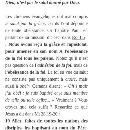
Dieu, n’est pas le salut donné par Dieu
.
Les chrétiens évangéliques ont mal compris 
le salut par la grâce
, car ils l’ont dépouillé 
de toute obéissance. Or l’apôtre Paul, en 
parlant de sa mission, dit ceci dans 
Ro 1.5
 : 
...
Nous avons reçu la grâce et l'apostolat, 
pour amener en son nom À l'obéissance 
de la foi tous les païens
. Notez qu’il n’est 
pas question de 
l’adhésion de la foi
, mais de 
l’obéissance de la foi
. La foi en vue du salut 
ne consiste pas uniquement à 
croire
, mais 
aussi à 
obéir
. Certains disent : « 
Oh ! mais 
j’ai obéi : je suis baptisé et je suis membre 
de telle ou telle église...
 » Vraiment ? Vous 
croyez que cela suffit ? Regardez ce que 
Jésus a dit dans 
Mt 28.19-20
 : 
19 Allez, faites de toutes les nations des 
disciples, les baptisant au nom du Père, 