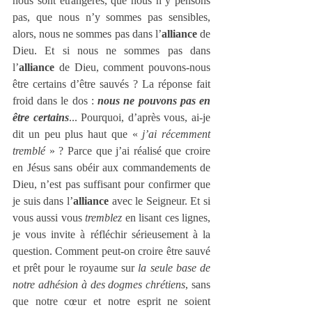
nous sont étrangères, que nous n’y pensons 
pas, que nous n’y sommes pas sensibles, 
alors, nous ne sommes pas dans l’
alliance
 de 
Dieu. Et si nous ne sommes pas dans 
l’
alliance
 de Dieu, comment pouvons-nous 
être certains d’être sauvés ? La réponse fait 
froid dans le dos : 
nous ne pouvons pas en 
être certains
... Pourquoi, d’après vous, ai-je 
dit un peu plus haut que « 
j’ai récemment 
tremblé 
» ? Parce que j’ai réalisé que croire 
en Jésus sans obéir aux commandements de 
Dieu, n’est pas suffisant pour confirmer que 
je suis dans l’
alliance
 avec le Seigneur. Et si 
vous aussi vous 
tremblez
 en lisant ces lignes, 
je vous invite à réfléchir sérieusement à la 
question. Comment peut-on croire être sauvé 
et prêt pour le royaume sur 
la seule base de 
notre adhésion à des dogmes chrétiens
, sans 
que notre cœur et notre esprit ne soient 