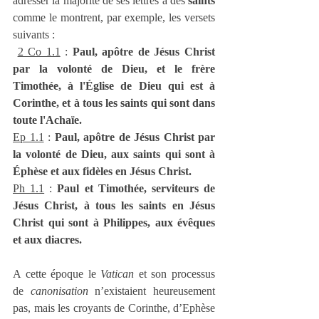
adresser la majorité de ses lettres à des 
saints
comme le montrent, par exemple, les versets 
suivants :
2 Co 1.1
 : 
Paul, apôtre de Jésus Christ 
par la volonté de Dieu, et le frère 
Timothée, à l'Église de Dieu qui est à 
Corinthe, et à tous les saints qui sont dans 
toute l'Achaïe.
Ep 1.1
 : 
Paul, apôtre de Jésus Christ par 
la volonté de Dieu, aux saints qui sont à 
Éphèse et aux fidèles en Jésus Christ.
Ph 1.1
 : 
Paul et Timothée, serviteurs de 
Jésus Christ, à tous les saints en Jésus 
Christ qui sont à Philippes, aux évêques 
et aux diacres.
A cette époque le 
Vatican
 et son processus 
de 
canonisation
 n’existaient heureusement 
pas, mais les croyants de Corinthe, d’Ephèse 