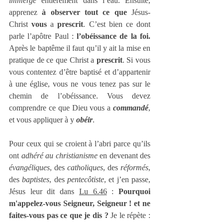
immergé
 entièrement dans l’eau. Ensuite, 
apprenez 
à observer tout ce que 
Jésus-
Christ
 vous 
a 
prescrit
. C’est bien ce dont 
parle l’apôtre Paul : 
l’obéissance de la foi.
Après le baptême il faut qu’il y ait la mise en 
pratique de ce que Christ a 
prescrit
. Si vous 
vous contentez d’être baptisé et d’appartenir 
à une église, vous ne vous tenez pas sur le 
chemin de l’obéissance. Vous devez 
comprendre ce que Dieu vous a 
commandé
, 
et vous appliquer à y 
obéir
.
Pour ceux qui se croient à l’abri parce qu’ils 
ont 
adhéré au christianisme 
en devenant des 
évangéliques
, des 
catholiques
, des 
réformés
, 
des 
baptistes
, des 
pentecôtiste
, et j’en passe, 
Jésus leur dit dans 
Lu 6.46
 : 
Pourquoi 
m'appelez-vous Seigneur, Seigneur ! et ne 
faites-vous pas ce que je dis ?
 Je le répète : 