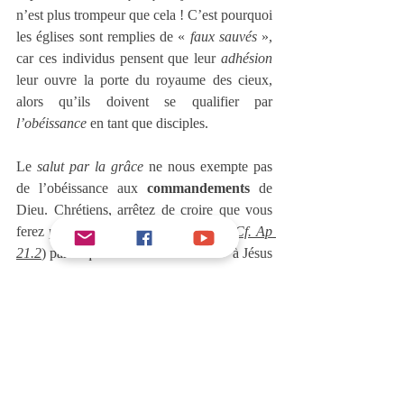
n’est plus trompeur que cela ! C’est pourquoi 
les églises sont remplies de « 
faux sauvés
 », 
car ces individus pensent que leur 
adhésion
leur ouvre la porte du royaume des cieux, 
alors qu’ils doivent se qualifier par 
l’obéissance
 en tant que disciples. 
Le 
salut par la grâce
 ne nous exempte pas 
de l’obéissance aux 
commandements
 de 
Dieu. Chrétiens, arrêtez de croire que vous 
ferez partie de l’
épouse
 de l’agneau  (
Cf. Ap 
21.2
) parce que vous avez dit « 
oui
 » à Jésus 
un jour, alors que vous passez le reste de 
votre vie à ne pas obéir à ses 
commandements
 ! Voici une autre parole de 
Christ que nous ne comprenons pas et que 
nous oublions si facilement. Le Seigneur dit 
dans 
Mt 7.13-14
 :