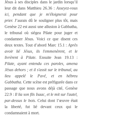
Jésus à ses disciples dans le jardin lorsqu’il 
leur dit dans Matthieu 26.36 : 
Asseyez-vous 
ici, pendant que je m'éloignerai pour 
prier.
 J’aurais dû le souligner plus tôt, mais 
Genèse 22 est aussi une allusion à Gabbatha, 
le tribunal où siégea Pilate pour juger et 
condamner Jésus. Voici ce que disent ces 
deux textes. Tout d’abord Marc 15.1 : 
Après 
avoir lié Jésus, ils l'emmenèrent, et le 
livrèrent à Pilate.
 Ensuite Jean 19.13 : 
Pilate, ayant entendu ces paroles, amena 
Jésus dehors ; et il s'assit sur le tribunal, au 
lieu appelé le Pavé, et en hébreu 
Gabbatha.
 Cette scène est préfigurée dans ce 
passage que nous avons déjà cité, Genèse 
22.9 : 
Il lia son fils Isaac, et le mit sur l'autel, 
par-dessus le bois.
 Celui dont l’œuvre était 
la liberté, fut lié devant ceux qui le 
condamnaient à mort.