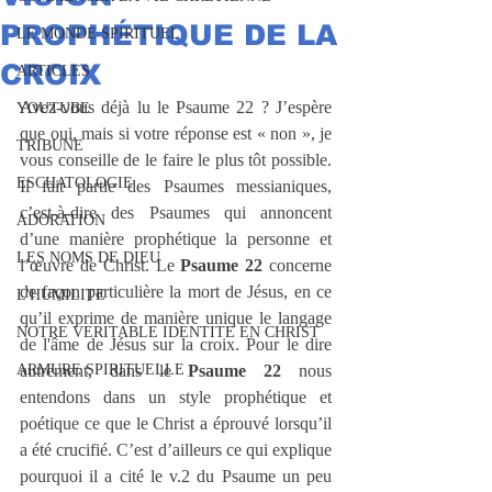
PROPHÉTIQUE DE LA
LE MONDE SPIRITUEL
CROIX
ARTICLES
Avez-vous déjà lu le Psaume 22 ? J’espère 
YOUTUBE
que oui, mais si votre réponse est « non », je 
TRIBUNE
vous conseille de le faire le plus tôt possible. 
ESCHATOLOGIE
Il fait partie des Psaumes messianiques, 
c’est-à-dire des Psaumes qui annoncent 
ADORATION
d’une manière prophétique la personne et 
LES NOMS DE DIEU
l’œuvre de Christ. Le 
Psaume 22
 concerne 
de façon particulière la mort de Jésus, en ce 
L'HUMILITE
qu’il exprime de manière unique le langage 
NOTRE VERITABLE IDENTITE EN CHRIST
de l'âme de Jésus sur la croix. Pour le dire 
ARMURE SPIRITUELLE
autrement, dans le 
Psaume 22
 nous 
entendons dans un style prophétique et 
poétique ce que le Christ a éprouvé lorsqu’il 
a été crucifié. C’est d’ailleurs ce qui explique 
pourquoi il a cité le v.2 du Psaume un peu 