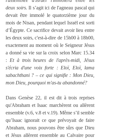
l'assemblée d'Israël l'immolera entre les 
deux soirs.
 Il s’agit ici de l'agneau pascal qui 
devait être immolé le quatorzième jour du 
mois de Nisan, pendant lequel Israël est sorti 
d’Égypte. Ce sacrifice devait avoir lieu entre 
les deux soirs, c'est-à-dire de 15h00 à 18h00, 
exactement au moment où le Seigneur Jésus 
a donné sa vie sur la croix selon Marc 15.34 
: 
Et à trois heures de l'après-midi, Jésus 
s'écria d'une voix forte : Eloï, Eloï, lama 
sabachthani ? – ce qui signifie : Mon Dieu, 
mon Dieu, pourquoi m'as-tu abandonné?
Dans Genèse 22, il est dit à trois reprises 
qu'Abraham et Isaac marchèrent ou allèrent 
ensemble (v.6, v.8 et v.19). Même s’il semble 
qu’Isaac ignorait ce que prévoyait de faire 
Abraham, nous pouvons être sûrs que Dieu 
et Jésus allèrent ensemble au Calvaire pour 