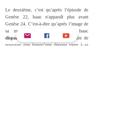
Le deuxième, c’est qu’après l’épisode de 
Genèse 22, Isaac n'apparaît plus avant 
Genèse 24. C’est-à-dire qu’après l’image de 
sa mort et de sa résurrection, Isaac 
disparaît
 de la scène, pour n’apparaître de 
nouveau que lorsqu’une épouse vient à sa 
rencontre, des années plus tard. Dans 
Genèse 24, Abraham envoie son serviteur 
pour chercher et préparer une épouse pour 
son fils Isaac. Celui-ci s’exécute et revient 
quelques temps après avec Rebecca. Elle est 
guidée à travers le désert par un serviteur 
fidèle et placée ensuite en sécurité dans les 
bras d'Isaac, comme l’indique Genèse 24.64-
67 : 
Rebecca leva aussi les yeux, vit Isaac, et 
descendit de son chameau. Elle dit au 
serviteur : Qui est cet homme, qui vient dans 
les champs à notre rencontre ? Et le 