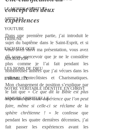
concept des deux 
LE MONDE SPIRITUEL
expériences
ARTICLES
YOUTUBE
Dans une première partie, j’ai introduit le 
TRIBUNE
sujet du baptême dans le Saint-Esprit, et si 
ESCHATOLOGIE
vous avez suivi ma présentation, vous avez 
dû vous apercevoir que je ne le considère 
ADORATION
plus comme je l’ai fait pendant les 
LES NOMS DE DIEU
nombreuses années que j’ai vécues dans les 
milieux Pentecôtistes et Charismatiques. 
L'HUMILITE
Mon changement de position s’explique par 
NOTRE VERITABLE IDENTITE EN CHRIST
le fait que « 
Ce que dit la Bible est plus 
ARMURE SPIRITUELLE
important que toute expérience que l’on peut 
faire, même si celle-ci se réclame de la 
sphère chrétienne !
 » Je confesse que 
pendant les quatre dernières décennies, j’ai 
fait passer les expériences avant les 