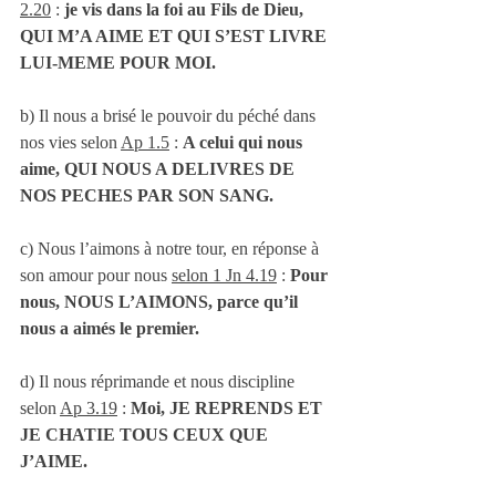
2.20
 : 
je vis dans la foi au Fils de Dieu, 
QUI M’A AIME ET QUI S’EST LIVRE 
LUI-MEME POUR MOI.
b) Il nous a brisé le pouvoir du péché dans 
nos vies selon 
Ap 1.5
 : 
A celui qui nous 
aime, QUI NOUS A DELIVRES DE 
NOS PECHES PAR SON SANG.
c) Nous l’aimons à notre tour, en réponse à 
son amour pour nous 
selon 1 Jn 4.19
 : 
Pour 
nous, NOUS L’AIMONS, parce qu’il 
nous a aimés le premier.
d) Il nous réprimande et nous discipline 
selon 
Ap 3.19
 : 
Moi, JE REPRENDS ET 
JE CHATIE TOUS CEUX QUE 
J’AIME.