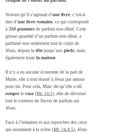
remplie de l’odeur du parfum.
Notons qu’il s’agissait d’
une livre
, c’est-à-
dire d’
une livre 
romaine
, ce qui correspond 
à 
350 grammes 
de parfum non dilué. Cette 
grosse quantité d’un parfum non dilué, a 
parfumé non seulement tout le corps de 
Jésus, depuis la 
tête
 jusqu’aux 
pieds
, mais 
également toute 
la maison
.
Il n’y a eu aucune économie de la part de 
Marie, elle a tout donné à Jésus par amour 
pour lui. Pour cela, Marc dit qu’elle a dû 
rompre
 le
vase
 (
Mc 14.1
), afin de déverser 
tout le contenu du flacon de parfum sur 
Jésus.
Face à l’irritation et aux reproches des ceux 
qui assistaient à la scène (
Mc 14.4-5
), Jésus 