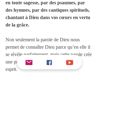
en toute sagesse, par des psaumes, par 
des hymnes, par des cantiques spirituels, 
chantant à Dieu dans vos cœurs en vertu 
de la grâce.
Non seulement la parole de Dieu nous 
permet de connaître Dieu parce qu’en elle il 
se révèle parfaitement, mais cette parole crée 
une profonde soif spirituelle dans notre 
esprit.
C’est ce qui a dû se passer pour Marie : plus 
elle écoutait Jésus, plus elle avait soif de sa 
présence. Cette parole l’attirait constamment 
vers Jésus, elle le comprenait davantage en 
l’écoutant, et c’est tout naturellement qu’elle 
désirait l’adorer.
III. AVOIR UN CŒUR BRISÉ