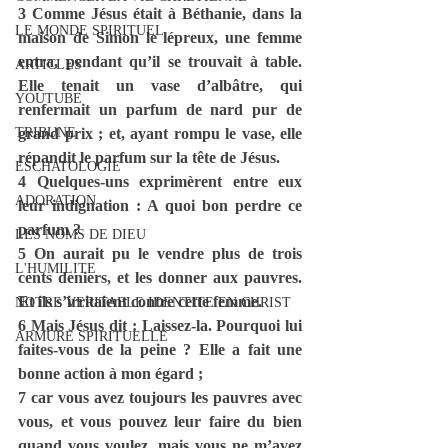
3 Comme Jésus était à Béthanie, dans la 
LE MONDE SPIRITUEL
maison de Simon le lépreux, une femme 
entra, pendant qu’il se trouvait à table. 
ARTICLES
Elle tenait un vase d’albâtre, qui 
YOUTUBE
renfermait un parfum de nard pur de 
TRIBUNE
grand prix ; et, ayant rompu le vase, elle 
répandit le parfum sur la tête de Jésus.
ESCHATOLOGIE
4 Quelques-uns exprimèrent entre eux 
ADORATION
leur indignation : A quoi bon perdre ce 
parfum ?
LES NOMS DE DIEU
5 On aurait pu le vendre plus de trois 
L'HUMILITE
cents deniers, et les donner aux pauvres. 
Et ils s’irritaient contre cette femme.
NOTRE VERITABLE IDENTITE EN CHRIST
6 Mais Jésus dit : Laissez-la. Pourquoi lui 
ARMURE SPIRITUELLE
faites-vous de la peine ? Elle a fait une 
bonne action à mon égard ;
7 car vous avez toujours les pauvres avec 
vous, et vous pouvez leur faire du bien 
quand vous voulez, mais vous ne m’avez 