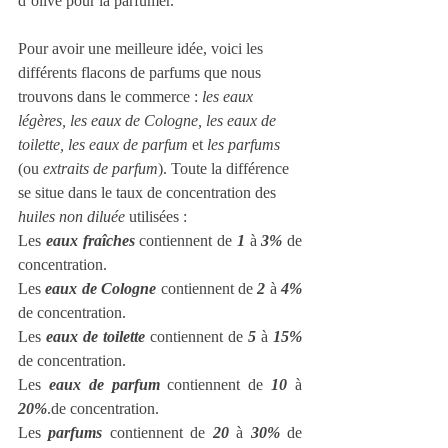
d’olive pour la parfumer.
Pour avoir une meilleure idée, voici les 
différents flacons de parfums que nous 
trouvons dans le commerce : 
les eaux 
légères, les eaux de Cologne, les eaux de 
toilette, les eaux de parfum 
et
 les parfums
(ou 
extraits de parfum
). Toute la différence 
se situe dans le taux de concentration des 
huiles non diluée
 utilisées :
Les 
eaux fraîches 
contiennent de 
1
 à 
3%
 de 
concentration.
Les 
eaux de Cologne
 contiennent de 
2
 à 
4%
de concentration.
Les 
eaux de toilette
 contiennent de 
5
 à 
15%
de concentration.
Les 
eaux de parfum
 contiennent de 
10
 à 
20%
.de concentration.
Les 
parfums
 contiennent de 
20
 à 
30%
 de 