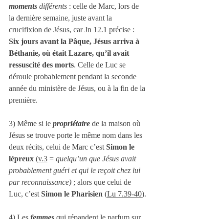
moments
 différents
 : celle de Marc, lors de 
la dernière semaine, juste avant la 
crucifixion de Jésus, car 
Jn 12.1
 précise : 
Six jours avant la Pâque, Jésus arriva à 
Béthanie, où était Lazare, qu’il avait 
ressuscité des morts
. Celle de Luc se 
déroule probablement pendant la seconde 
année du ministère de Jésus, ou à la fin de la 
première.
3) Même si le 
propriétaire
 de la maison où 
Jésus se trouve porte le même nom dans les 
deux récits, celui de Marc c’est 
Simon le 
lépreux
 (
v.3
 = 
quelqu’un que Jésus avait 
probablement guéri et qui le reçoit chez lui 
par reconnaissance) 
; alors que celui de 
Luc, c’est 
Simon le Pharisien
 (
Lu 7.39-40
).
4) Les 
femmes
 qui répandent le parfum sur 