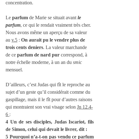
concentration.
Le 
parfum 
de Marie se situait avant 
le 
parfum
, ce qui le rendait vraiment très cher. 
Nous avons même un aperçu de sa valeur 
au 
v.5
 :
 On aurait pu le vendre plus de 
trois cents deniers
. La valeur marchande 
de ce 
parfum de nard pur
 correspond, à 
notre échelle moderne, à un an du 
smic
mensuel.
D’ailleurs, c’est Judas qui fît le reproche au 
sujet d’un geste qu’il considérait comme du 
gaspillage, mais il le fît pour d’autres raisons 
qui montraient son vrai visage selon 
Jn 12.4-
6 
:
4 Un de ses disciples, Judas Iscariot, fils 
de Simon, celui qui devait le livrer, dit :
5 Pourquoi n’a-t-on pas vendu ce parfum 