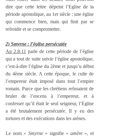
dire que cette lettre dépeint l’Eglise de la 
période apostolique, au 1er siècle : une église 
qui commence bien, mais qui finit par se 
refroidir et se compromettre.
2) Smyrne : l’église persécutée
Ap 2.8-11
 parle de cette période de l’église 
qui a tout de suite suivie l’église apostolique, 
c’est-à-dire l’église du 2ème et jusqu’u début 
du 4ème siècle. A cette époque, le culte de 
l’empereur était imposé dans tout l’empire 
romain. Parce que les chrétiens refusaient de 
bruler de l’encens à l’empereur, et à 
confesser qu’il était le seul seigneur, l’Eglise 
a été brutalement persécutée. Il y eu des 
tortures et des exécutions dans les arènes.
Le nom « 
Smyrne
 » signifie « 
amère
 », et 