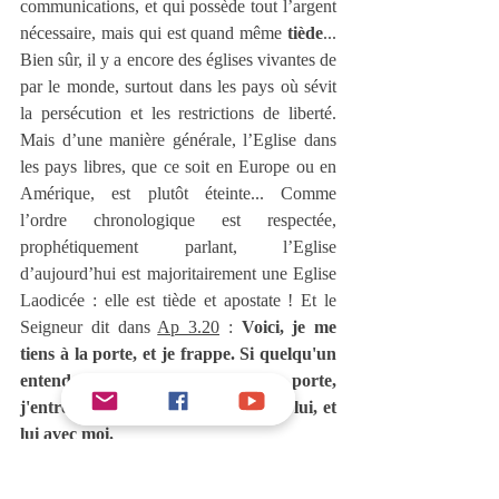
communications, et qui possède tout l’argent 
nécessaire, mais qui est quand même 
tiède
... 
Bien sûr, il y a encore des églises vivantes de 
par le monde, surtout dans les pays où sévit 
la persécution et les restrictions de liberté. 
Mais d’une manière générale, l’Eglise dans 
les pays libres, que ce soit en Europe ou en 
Amérique, est plutôt éteinte... Comme 
l’ordre chronologique est respectée, 
prophétiquement parlant, l’Eglise 
d’aujourd’hui est majoritairement une Eglise 
Laodicée : elle est tiède et apostate ! Et le 
Seigneur dit dans 
Ap 3.20
 : 
Voici, je me 
tiens à la porte, et je frappe. Si quelqu'un 
entend ma voix et ouvre la porte, 
j'entrerai chez lui, je souperai avec lui, et 
lui avec moi.
Mes amis, Jésus est à la porte, et il revient 