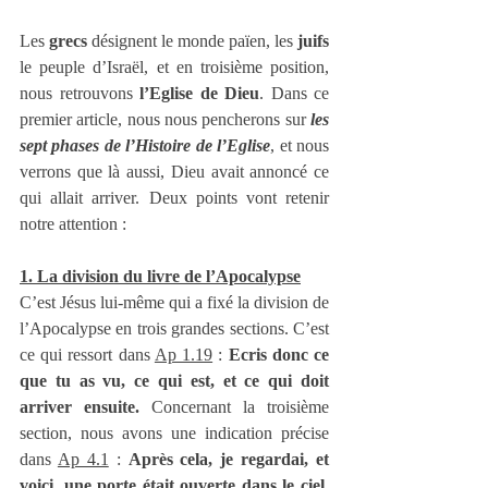
Les 
grecs
 désignent le monde païen, les 
juifs
le peuple d’Israël, et en troisième position, 
nous retrouvons 
l’Eglise de Dieu
. Dans ce 
premier article, nous nous pencherons sur 
les 
sept phases de l’Histoire de l’Eglise
, et nous 
verrons que là aussi, Dieu avait annoncé ce 
qui allait arriver. Deux points vont retenir 
notre attention :
1. La division du livre de l’Apocalypse
C’est Jésus lui-même qui a fixé la division de 
l’Apocalypse en trois grandes sections. C’est 
ce qui ressort dans 
Ap 1.19
 : 
Ecris donc ce 
que tu as vu, ce qui est, et ce qui doit 
arriver ensuite.
 Concernant la troisième 
section, nous avons une indication précise 
dans 
Ap 4.1
 : 
Après cela, je regardai, et 
voici, une porte était ouverte dans le ciel. 