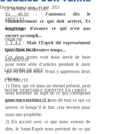
Dernière mise à jour :
11 juil. 2021
LE MONDE SPIRITUEL
Es 46.10
 : 
J'annonce dès le 
ARTICLES
commencement ce qui doit arriver, Et 
longtemps d'avance ce qui n'est pas 
YOUTUBE
encore accompli...
TRIBUNE
1 T 4.1
 : 
Mais l'Esprit dit expressément 
que, dans les derniers temps...
ESCHATOLOGIE
Ces deux textes vont nous servir de base 
ADORATION
pour notre série d’articles pendant le mois 
LES NOMS DE DIEU
qui est devant nous. Nous y apprenons deux 
choses :
L'HUMILITE
1) Dieu, qui vit dans un éternel présent, peut 
NOTRE VERITABLE IDENTITE EN CHRIST
nous informer au sujet de ce qui correspond 
pour nous au futur. Il nous dit tout ce qui va 
ARMURE SPIRITUELLE
arriver, et lorsqu’il le fait, cela devient pour 
nous une prophétie.
2) En accord avec ce que nous venons de 
dire, le Saint-Esprit nous prévient de ce qui 