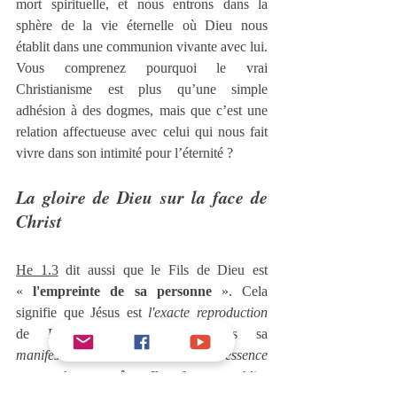
mort spirituelle, et nous entrons dans la 
sphère de la vie éternelle où Dieu nous 
établit dans une communion vivante avec lui. 
Vous comprenez pourquoi le vrai 
Christianisme est plus qu’une simple 
adhésion à des dogmes, mais que c’est une 
relation affectueuse avec celui qui nous fait 
vivre dans son intimité pour l’éternité ?
La gloire de Dieu sur la face de 
Christ
He 1.3
 dit aussi que le Fils de Dieu est 
« 
l'empreinte de sa personne
 ». Cela 
signifie que Jésus est 
l'exacte reproduction
de Dieu, non seulement dans sa 
manifestation
, mais aussi dans son 
essence
ou sa 
substance
 même. Il ne faut pas oublier 