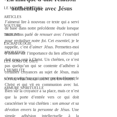
authentique avec Jésus
LE MONDE SPIRITUEL
ARTICLES
J’aimerai lire à nouveau ce texte qui a servi 
YOUTUBE
de base dans notre précédente étude lorsque 
nous avons parlé de 
renouer avec l’essentiel 
TRIBUNE
pour revitaliser notre foi
. Cet 
essentiel
, je le 
ESCHATOLOGIE
rappelle, c’est d’
aimer Jésus
. Permettez-moi 
ADORATION
d’insister sur l’importance du lien affectif qui 
doit nous unir à Christ. Un chrétien, ce n’est 
LES NOMS DE DIEU
pas quelqu’un qui se contente d’adhérer à 
L'HUMILITE
certaines croyances au sujet de Jésus, mais 
c’est quelqu’un qui aime profondément le 
NOTRE VERITABLE IDENTITE EN CHRIST
Christ et qui vit en communion avec lui. 
ARMURE SPIRITUELLE
Bien sûr la croyance a sa place, mais ce n’est 
que la porte d’entrée vers ce qui doit 
caractériser le vrai chrétien : 
son amour et sa 
dévotion envers la personne de Jésus
. Une 
simple adhésion intellectuelle à la 