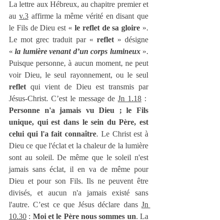
La lettre aux Hébreux, au chapitre premier et 
au 
v.3
 affirme la même vérité en disant que 
le Fils de Dieu est « 
le reflet de sa gloire
 ». 
Le mot grec traduit par « 
reflet 
» désigne 
« 
la lumière venant d’un corps lumineux
 ». 
Puisque personne, à aucun moment, ne peut 
voir Dieu, le seul rayonnement, ou le seul 
reflet 
qui vient de Dieu est transmis par 
Jésus-Christ. C’est le message de 
Jn 1.18
 :  
Personne n'a jamais vu Dieu ; le Fils 
unique, qui est dans le sein du Père, est 
celui qui l'a fait connaître
. Le Christ est à 
Dieu ce que l'éclat et la chaleur de la lumière 
sont au soleil. De même que le soleil n'est 
jamais sans éclat, il en va de même pour 
Dieu et pour son Fils. Ils ne peuvent être 
divisés, et aucun n'a jamais existé sans 
l'autre. C’est ce que Jésus déclare dans 
Jn 
10.30
 : 
Moi et le Père nous sommes un
. La 