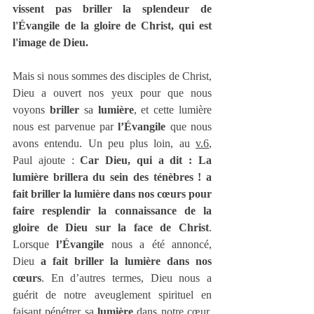
vissent pas briller la splendeur de 
l'Évangile de la gloire de Christ, qui est 
l'image de Dieu.
Mais si nous sommes des disciples de Christ, 
Dieu a ouvert nos yeux pour que nous 
voyons 
briller 
sa 
lumière
, et cette lumière 
nous est parvenue par 
l’Évangile 
que nous 
avons entendu. Un peu plus loin, au 
v.6
, 
Paul ajoute : 
Car Dieu, qui a dit : La 
lumière brillera du sein des ténèbres ! a 
fait briller la lumière dans nos cœurs pour 
faire resplendir la connaissance de la 
gloire de Dieu sur la face de Christ
. 
Lorsque 
l’Évangile 
nous a été annoncé, 
Dieu 
a fait briller la lumière dans nos 
cœurs
. En d’autres termes, Dieu nous a 
guérit de notre aveuglement spirituel en 
faisant pénétrer sa 
lumière 
dans notre cœur, 