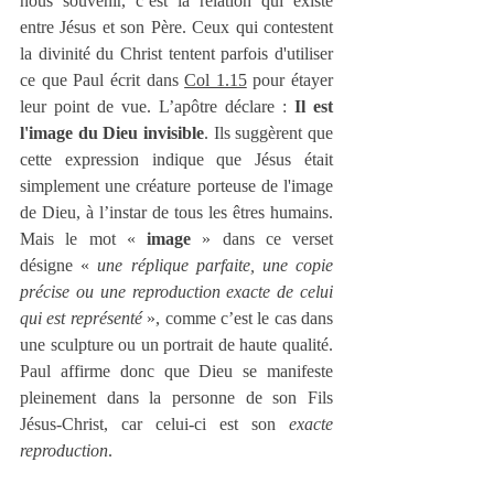
nous souvenir, c’est la relation qui existe 
entre Jésus et son Père. Ceux qui contestent 
la divinité du Christ tentent parfois d'utiliser 
ce que Paul écrit dans 
Col 1.15
 pour étayer 
leur point de vue. L’apôtre déclare : 
Il est 
l'image du Dieu invisible
. Ils suggèrent que 
cette expression indique que Jésus était 
simplement une créature porteuse de l'image 
de Dieu, à l’instar de tous les êtres humains. 
Mais le mot « 
image 
» dans ce verset 
désigne « 
une réplique parfaite, une copie 
précise ou une reproduction exacte de celui 
qui est représenté
 », comme c’est le cas dans 
une sculpture ou un portrait de haute qualité. 
Paul affirme donc que Dieu se manifeste 
pleinement dans la personne de son Fils 
Jésus-Christ, car celui-ci est son 
exacte 
reproduction
.